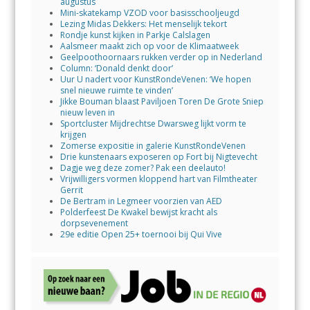
augustus
Mini-skatekamp VZOD voor basisschooljeugd
Lezing Midas Dekkers: Het menselijk tekort
Rondje kunst kijken in Parkje Calslagen
Aalsmeer maakt zich op voor de Klimaatweek
Geelpoothoornaars rukken verder op in Nederland
Column: ‘Donald denkt door’
Uur U nadert voor KunstRondeVenen: ‘We hopen
snel nieuwe ruimte te vinden’
Jikke Bouman blaast Paviljoen Toren De Grote Sniep
nieuw leven in
Sportcluster Mijdrechtse Dwarsweg lijkt vorm te
krijgen
Zomerse expositie in galerie KunstRondeVenen
Drie kunstenaars exposeren op Fort bij Nigtevecht
Dagje weg deze zomer? Pak een deelauto!
Vrijwilligers vormen kloppend hart van Filmtheater
Gerrit
De Bertram in Legmeer voorzien van AED
Polderfeest De Kwakel bewijst kracht als
dorpsevenement
29e editie Open 25+ toernooi bij Qui Vive