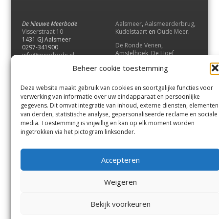
De Nieuwe Meerbode
Aalsmeer
,
Aalsmeerderbrug
,
Visserstraat 10
Kudelstaart
en
Oude Meer
.
1431 GJ Aalsmeer
De Ronde Venen
,
0297-341900
Amstelhoek
,
De Hoef
,
info@meerbode.nl
Mijdrecht
,
Wilnis
,
Vinkeveen
,
Beheer cookie toestemming
Vrouwenakker
,
Waverveen
,
Abcoude
en
Baambrugge
.
Deze website maakt gebruik van cookies en soortgelijke functies voor
Uithoorn
en
De Kwakel
.
verwerking van informatie over uw eindapparaat en persoonlijke
gegevens. Dit omvat integratie van inhoud, externe diensten, elementen
van derden, statistische analyse, gepersonaliseerde reclame en sociale
Contact
media. Toestemming is vrijwillig en kan op elk moment worden
Andere uitgaven
ingetrokken via het pictogram linksonder.
Bezorgklacht
Ophaalpunten
Vacatures
Voorwaarden
Accepteren
Privacyverklaring
Weigeren
© GOUW Uitgevers B.V.
Bekijk voorkeuren
Menu
Aalsmeer
De Ronde Venen
Uithoorn