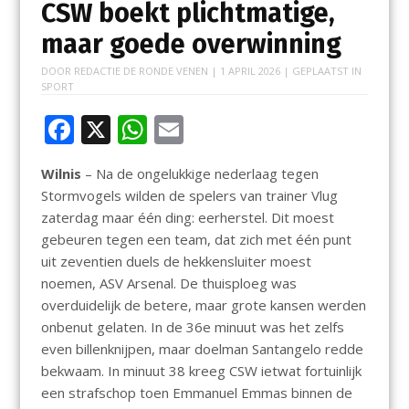
CSW boekt plichtmatige,
maar goede overwinning
DOOR
REDACTIE DE RONDE VENEN
|
1 APRIL 2026
| GEPLAATST IN
SPORT
F
X
W
E
ac
h
m
Wilnis
– Na de ongelukkige nederlaag tegen
e
at
ai
Stormvogels wilden de spelers van trainer Vlug
b
s
l
zaterdag maar één ding: eerherstel. Dit moest
o
A
gebeuren tegen een team, dat zich met één punt
uit zeventien duels de hekkensluiter moest
o
p
noemen, ASV Arsenal. De thuisploeg was
k
p
overduidelijk de betere, maar grote kansen werden
onbenut gelaten. In de 36e minuut was het zelfs
even billenknijpen, maar doelman Santangelo redde
bekwaam. In minuut 38 kreeg CSW ietwat fortuinlijk
een strafschop toen Emmanuel Emmas binnen de