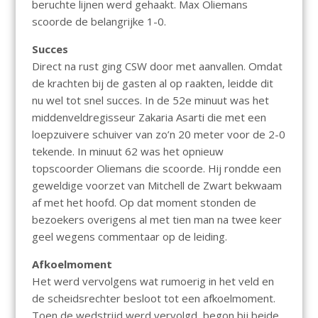
beruchte lijnen werd gehaakt. Max Oliemans
scoorde de belangrijke 1-0.
Succes
Direct na rust ging CSW door met aanvallen. Omdat
de krachten bij de gasten al op raakten, leidde dit
nu wel tot snel succes. In de 52e minuut was het
middenveldregisseur Zakaria Asarti die met een
loepzuivere schuiver van zo’n 20 meter voor de 2-0
tekende. In minuut 62 was het opnieuw
topscoorder Oliemans die scoorde. Hij rondde een
geweldige voorzet van Mitchell de Zwart bekwaam
af met het hoofd. Op dat moment stonden de
bezoekers overigens al met tien man na twee keer
geel wegens commentaar op de leiding.
Afkoelmoment
Het werd vervolgens wat rumoerig in het veld en
de scheidsrechter besloot tot een afkoelmoment.
Toen de wedstrijd werd vervolgd, begon bij beide