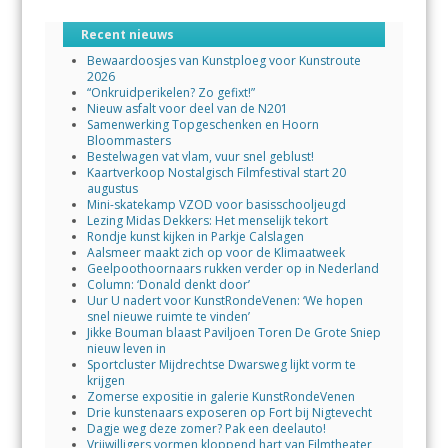
Recent nieuws
Bewaardoosjes van Kunstploeg voor Kunstroute
2026
“Onkruidperikelen? Zo gefixt!”
Nieuw asfalt voor deel van de N201
Samenwerking Topgeschenken en Hoorn
Bloommasters
Bestelwagen vat vlam, vuur snel geblust!
Kaartverkoop Nostalgisch Filmfestival start 20
augustus
Mini-skatekamp VZOD voor basisschooljeugd
Lezing Midas Dekkers: Het menselijk tekort
Rondje kunst kijken in Parkje Calslagen
Aalsmeer maakt zich op voor de Klimaatweek
Geelpoothoornaars rukken verder op in Nederland
Column: ‘Donald denkt door’
Uur U nadert voor KunstRondeVenen: ‘We hopen
snel nieuwe ruimte te vinden’
Jikke Bouman blaast Paviljoen Toren De Grote Sniep
nieuw leven in
Sportcluster Mijdrechtse Dwarsweg lijkt vorm te
krijgen
Zomerse expositie in galerie KunstRondeVenen
Drie kunstenaars exposeren op Fort bij Nigtevecht
Dagje weg deze zomer? Pak een deelauto!
Vrijwilligers vormen kloppend hart van Filmtheater