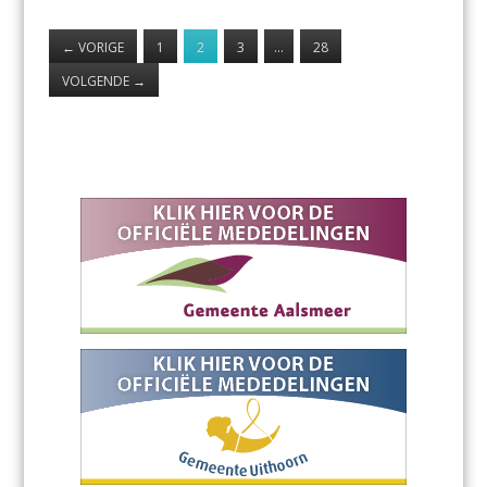
←
VORIGE
1
2
3
…
28
VOLGENDE
→