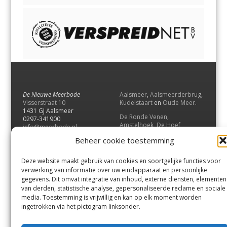
De Nieuwe Meerbode
Aalsmeer
,
Aalsmeerderbrug
,
Visserstraat 10
Kudelstaart
en
Oude Meer
.
1431 GJ Aalsmeer
De Ronde Venen
,
0297-341900
Amstelhoek
,
De Hoef
,
info@meerbode.nl
Mijdrecht
,
Wilnis
,
Vinkeveen
,
Beheer cookie toestemming
Vrouwenakker
,
Waverveen
,
Abcoude
en
Baambrugge
.
Deze website maakt gebruik van cookies en soortgelijke functies voor
Uithoorn
en
De Kwakel
.
verwerking van informatie over uw eindapparaat en persoonlijke
gegevens. Dit omvat integratie van inhoud, externe diensten, elementen
van derden, statistische analyse, gepersonaliseerde reclame en sociale
Contact
media. Toestemming is vrijwillig en kan op elk moment worden
Andere uitgaven
ingetrokken via het pictogram linksonder.
Bezorgklacht
Ophaalpunten
Vacatures