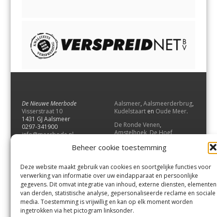
De Nieuwe Meerbode
Aalsmeer
,
Aalsmeerderbrug
,
Visserstraat 10
Kudelstaart
en
Oude Meer
.
1431 GJ Aalsmeer
De Ronde Venen
,
0297-341900
Amstelhoek
,
De Hoef
,
info@meerbode.nl
Mijdrecht
,
Wilnis
,
Vinkeveen
,
Beheer cookie toestemming
Vrouwenakker
,
Waverveen
,
Abcoude
en
Baambrugge
.
Deze website maakt gebruik van cookies en soortgelijke functies voor
Uithoorn
en
De Kwakel
.
verwerking van informatie over uw eindapparaat en persoonlijke
gegevens. Dit omvat integratie van inhoud, externe diensten, elementen
van derden, statistische analyse, gepersonaliseerde reclame en sociale
Contact
media. Toestemming is vrijwillig en kan op elk moment worden
Andere uitgaven
ingetrokken via het pictogram linksonder.
Bezorgklacht