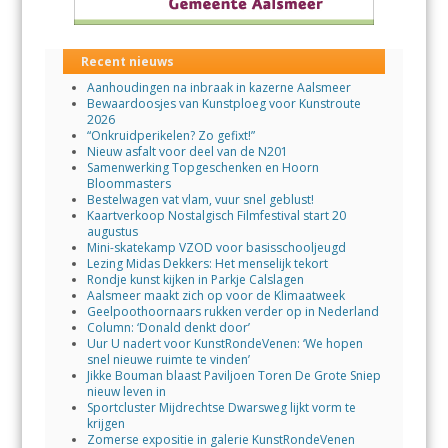
Recent nieuws
Aanhoudingen na inbraak in kazerne Aalsmeer
Bewaardoosjes van Kunstploeg voor Kunstroute
2026
“Onkruidperikelen? Zo gefixt!”
Nieuw asfalt voor deel van de N201
Samenwerking Topgeschenken en Hoorn
Bloommasters
Bestelwagen vat vlam, vuur snel geblust!
Kaartverkoop Nostalgisch Filmfestival start 20
augustus
Mini-skatekamp VZOD voor basisschooljeugd
Lezing Midas Dekkers: Het menselijk tekort
Rondje kunst kijken in Parkje Calslagen
Aalsmeer maakt zich op voor de Klimaatweek
Geelpoothoornaars rukken verder op in Nederland
Column: ‘Donald denkt door’
Uur U nadert voor KunstRondeVenen: ‘We hopen
snel nieuwe ruimte te vinden’
Jikke Bouman blaast Paviljoen Toren De Grote Sniep
nieuw leven in
Sportcluster Mijdrechtse Dwarsweg lijkt vorm te
krijgen
Zomerse expositie in galerie KunstRondeVenen