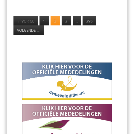
←
VORIGE
1
2
3
…
398
VOLGENDE
→