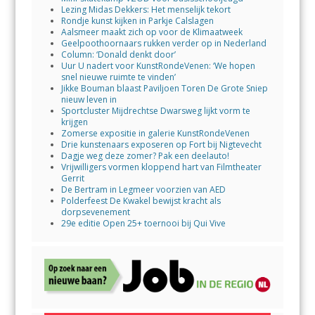
Lezing Midas Dekkers: Het menselijk tekort
Rondje kunst kijken in Parkje Calslagen
Aalsmeer maakt zich op voor de Klimaatweek
Geelpoothoornaars rukken verder op in Nederland
Column: ‘Donald denkt door’
Uur U nadert voor KunstRondeVenen: ‘We hopen
snel nieuwe ruimte te vinden’
Jikke Bouman blaast Paviljoen Toren De Grote Sniep
nieuw leven in
Sportcluster Mijdrechtse Dwarsweg lijkt vorm te
krijgen
Zomerse expositie in galerie KunstRondeVenen
Drie kunstenaars exposeren op Fort bij Nigtevecht
Dagje weg deze zomer? Pak een deelauto!
Vrijwilligers vormen kloppend hart van Filmtheater
Gerrit
De Bertram in Legmeer voorzien van AED
Polderfeest De Kwakel bewijst kracht als
dorpsevenement
29e editie Open 25+ toernooi bij Qui Vive