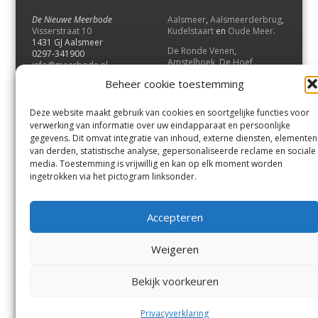
De Nieuwe Meerbode
Aalsmeer
,
Aalsmeerderbrug
,
Visserstraat 10
Kudelstaart
en
Oude Meer
.
1431 GJ Aalsmeer
De Ronde Venen
,
0297-341900
Amstelhoek
,
De Hoef
,
info@meerbode.nl
Mijdrecht
,
Wilnis
,
Vinkeveen
,
Beheer cookie toestemming
Vrouwenakker
,
Waverveen
,
Abcoude
en
Baambrugge
.
Deze website maakt gebruik van cookies en soortgelijke functies voor
Uithoorn
en
De Kwakel
.
verwerking van informatie over uw eindapparaat en persoonlijke
gegevens. Dit omvat integratie van inhoud, externe diensten, elementen
van derden, statistische analyse, gepersonaliseerde reclame en sociale
Contact
media. Toestemming is vrijwillig en kan op elk moment worden
Andere uitgaven
ingetrokken via het pictogram linksonder.
Bezorgklacht
Ophaalpunten
Vacatures
Voorwaarden
Accepteren
Privacyverklaring
Weigeren
© GOUW Uitgevers B.V.
Bekijk voorkeuren
Menu
Aalsmeer
De Ronde Venen
Uithoorn
Aalsmeer/Uithoorn
De Ronde Venen
Privacyverklaring