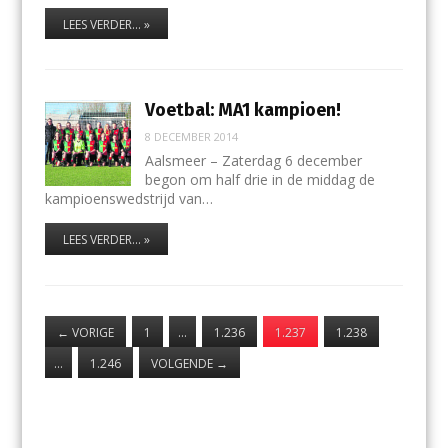
LEES VERDER... »
Voetbal: MA1 kampioen!
8 DECEMBER 2014
Aalsmeer – Zaterdag 6 december
begon om half drie in de middag de
kampioenswedstrijd van…
LEES VERDER... »
←
VORIGE
1
…
1.236
1.237
1.238
…
1.246
VOLGENDE
→