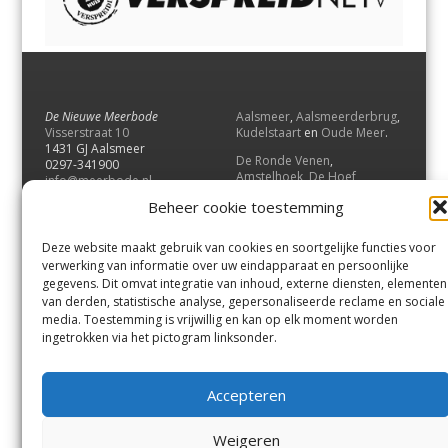
De Nieuwe Meerbode
Aalsmeer
,
Aalsmeerderbrug
,
Visserstraat 10
Kudelstaart
en
Oude Meer
.
1431 GJ Aalsmeer
De Ronde Venen
,
0297-341900
Amstelhoek
,
De Hoef
,
info@meerbode.nl
Mijdrecht
,
Wilnis
,
Vinkeveen
,
Beheer cookie toestemming
Vrouwenakker
,
Waverveen
,
Abcoude
en
Baambrugge
.
Deze website maakt gebruik van cookies en soortgelijke functies voor
Uithoorn
en
De Kwakel
.
verwerking van informatie over uw eindapparaat en persoonlijke
gegevens. Dit omvat integratie van inhoud, externe diensten, elementen
van derden, statistische analyse, gepersonaliseerde reclame en sociale
Contact
media. Toestemming is vrijwillig en kan op elk moment worden
Andere uitgaven
ingetrokken via het pictogram linksonder.
Bezorgklacht
Ophaalpunten
Vacatures
Voorwaarden
Accepteren
Privacyverklaring
Weigeren