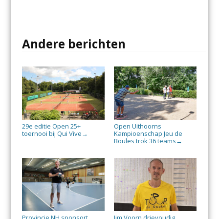
Andere berichten
29e editie Open 25+
Open Uithoorns
toernooi bij Qui Vive
Kampioenschap Jeu de
→
Boules trok 36 teams
→
Provincie NH sponsort
Jim Voorn drievoudig