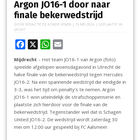
Argon JO16-1 door naar
finale bekerwedstrijd
DOOR
REDACTIE DE RONDE VENEN
|
19 MEI 2026
| GEPLAATST IN
SPORT
F
X
W
E
ac
h
m
Mijdrecht
– Het team JO16-1 van Argon (foto)
e
at
ai
speelde afgelopen woensdagavond in Utrecht de
b
s
l
halve finale van de bekerwedstrijd tegen Hercules
o
A
JO16-2. Na een spannende wedstrijd die eindigde in
3-3, was het tijd om penalty’s te nemen. Argon
o
p
JO16-1 won uiteindelijk de strafschoppenserie en
k
p
plaatste zich hierdoor voor de finale van de
bekerwedstrijd. Tegenstander wel dat is Schagen
United JO16-2. De wedstrijd wordt zaterdag 30
mei om 12.00 uur gespeeld bij FC Aalsmeer.