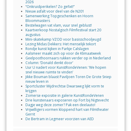
2026
“Onkruidperikelen? Zo gefixt!”
Nieuw asfalt voor deel van de N201
Samenwerking Topgeschenken en Hoorn
Bloommasters
Bestelwagen vat vlam, vuur snel geblust!
Kaartverkoop Nostalgisch Filmfestival start 20
augustus
Mini-skatekamp VZOD voor basisschooljeugd
Lezing Midas Dekkers: Het menselijk tekort
Rondje kunst kijken in Parkje Calslagen
Aalsmeer maakt zich op voor de Klimaatweek
Geelpoothoornaars rukken verder op in Nederland
Column: ‘Donald denkt door’
Uur U nadert voor KunstRondeVenen: ‘We hopen
snel nieuwe ruimte te vinden’
Jikke Bouman blaast Paviljoen Toren De Grote Sniep
nieuw leven in
Sportcluster Mijdrechtse Dwarsweg lijkt vorm te
krijgen
Zomerse expositie in galerie KunstRondeVenen
Drie kunstenaars exposeren op Fort bij Nigtevecht
Dagje weg deze zomer? Pak een deelauto!
Vrijwilligers vormen kloppend hart van Filmtheater
Gerrit
De Bertram in Legmeer voorzien van AED