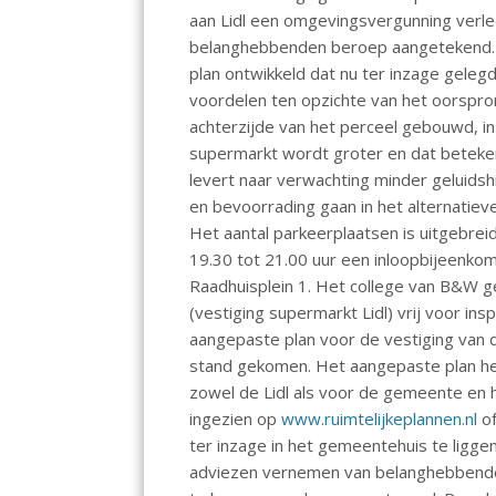
o
A
aan Lidl een omgevingsvergunning verlee
belanghebbenden beroep aangetekend. Teg
o
p
plan ontwikkeld dat nu ter inzage gelegd
k
p
voordelen ten opzichte van het oorspro
achterzijde van het perceel gebouwd, in
supermarkt wordt groter en dat beteke
levert naar verwachting minder geluid
en bevoorrading gaan in het alternatieve
Het aantal parkeerplaatsen is uitgebre
19.30 tot 21.00 uur een inloopbijeenko
Raadhuisplein 1. Het college van B&W g
(vestiging supermarkt Lidl) vrij voor insp
aangepaste plan voor de vestiging van 
stand gekomen. Het aangepaste plan hee
zowel de Lidl als voor de gemeente en 
ingezien op
www.ruimtelijkeplannen.nl
o
ter inzage in het gemeentehuis te ligg
adviezen vernemen van belanghebbenden