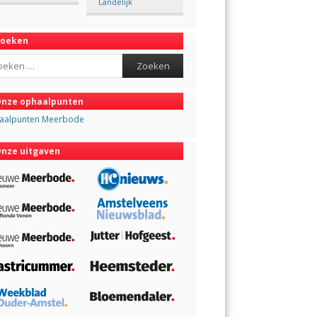
Landelijk
Zoeken
ch
nze ophaalpunten
aalpunten Meerbode
nze uitgaven