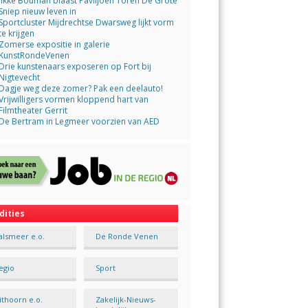
Jikke Bouman blaast Paviljoen Toren De Grote
Sniep nieuw leven in
Sportcluster Mijdrechtse Dwarsweg lijkt vorm
te krijgen
Zomerse expositie in galerie
KunstRondeVenen
Drie kunstenaars exposeren op Fort bij
Nigtevecht
Dagje weg deze zomer? Pak een deelauto!
Vrijwilligers vormen kloppend hart van
Filmtheater Gerrit
De Bertram in Legmeer voorzien van AED
dities
alsmeer e.o.
De Ronde Venen
egio
Sport
ithoorn e.o.
Zakelijk-Nieuws-