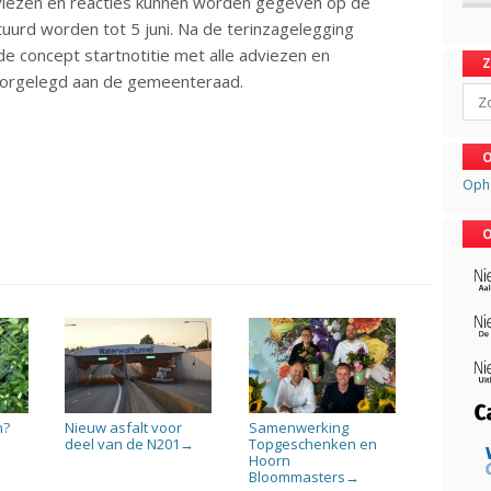
viezen en reacties kunnen worden gegeven op de
urd worden tot 5 juni. Na de terinzagelegging
e concept startnotitie met alle adviezen en
voorgelegd aan de gemeenteraad.
Sear
O
Oph
O
n?
Nieuw asfalt voor
Samenwerking
deel van de N201
Topgeschenken en
→
Hoorn
Bloommasters
→