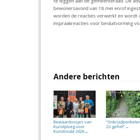
te leggen aan de gemeenteraad. De ad
bewonersavond van 18 mei en/of ingestu
worden de reacties verwerkt en wordt d
inspraakreacties voor besluitvorming 
Andere berichten
Bewaardoosjes van
“Onkruidperikele
Kunstploeg voor
Zo gefixt!”
→
Kunstroute 2026
→