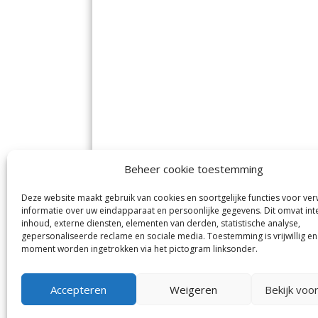
Beheer cookie toestemming
Deze website maakt gebruik van cookies en soortgelijke functies voor ve
De Nieuwe Meerbode
Aal
informatie over uw eindapparaat en persoonlijke gegevens. Dit omvat int
Visserstraat 10
en
inhoud, externe diensten, elementen van derden, statistische analyse,
1431 GJ Aalsmeer
De 
0297-341900
gepersonaliseerde reclame en sociale media. Toestemming is vrijwillig en
Mij
info@meerbode.nl
moment worden ingetrokken via het pictogram linksonder.
Vro
Ba
Uit
Accepteren
Weigeren
Bekijk voo