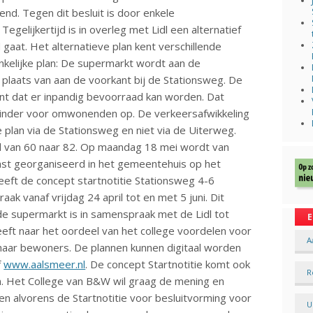
nd. Tegen dit besluit is door enkele
elijkertijd is in overleg met Lidl een alternatief
 gaat. Het alternatieve plan kent verschillende
nkelijke plan: De supermarkt wordt aan de
 plaats van aan de voorkant bij de Stationsweg. De
nt dat er inpandig bevoorraad kan worden. Dat
shinder voor omwonenden op. De verkeersafwikkeling
 plan via de Stationsweg en niet via de Uiterweg.
id van 60 naar 82. Op maandag 18 mei wordt van
mst georganiseerd in het gemeentehuis op het
eeft de concept startnotitie Stationsweg 4-6
raak vanaf vrijdag 24 april tot en met 5 juni. Dit
de supermarkt is in samenspraak met de Lidl tot
E
ft naar het oordeel van het college voordelen voor
A
haar bewoners. De plannen kunnen digitaal worden
f
www.aalsmeer.nl
. De concept Startnotitie komt ook
R
en. Het College van B&W wil graag de mening en
 alvorens de Startnotitie voor besluitvorming voor
U