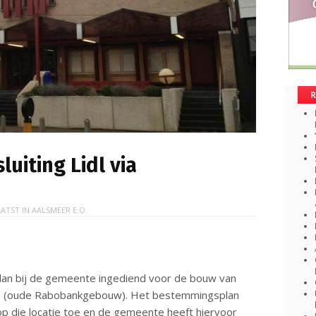
R
uiting Lidl via
ATST IN
AALSMEER E.O.
plan bij de gemeente ingediend voor de bouw van
-6 (oude Rabobankgebouw). Het bestemmingsplan
op die locatie toe en de gemeente heeft hiervoor