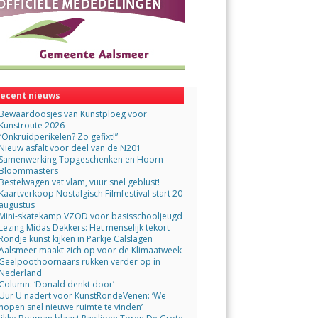
ecent nieuws
Bewaardoosjes van Kunstploeg voor
Kunstroute 2026
“Onkruidperikelen? Zo gefixt!”
Nieuw asfalt voor deel van de N201
Samenwerking Topgeschenken en Hoorn
Bloommasters
Bestelwagen vat vlam, vuur snel geblust!
Kaartverkoop Nostalgisch Filmfestival start 20
augustus
Mini-skatekamp VZOD voor basisschooljeugd
Lezing Midas Dekkers: Het menselijk tekort
Rondje kunst kijken in Parkje Calslagen
Aalsmeer maakt zich op voor de Klimaatweek
Geelpoothoornaars rukken verder op in
Nederland
Column: ‘Donald denkt door’
Uur U nadert voor KunstRondeVenen: ‘We
hopen snel nieuwe ruimte te vinden’