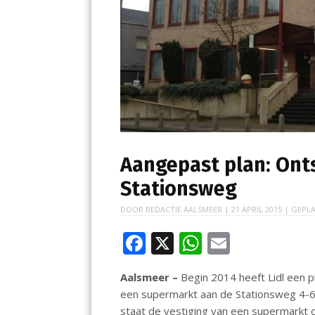
Aangepast plan: Ontsl
Stationsweg
DOOR
REDACTIE AALSMEER
|
21 APRIL 2015
| GEPLA
F
X
W
E
ac
h
m
Aalsmeer –
Begin 2014 heeft Lidl een 
e
at
ai
een supermarkt aan de Stationsweg 4
b
s
l
staat de vestiging van een supermarkt 