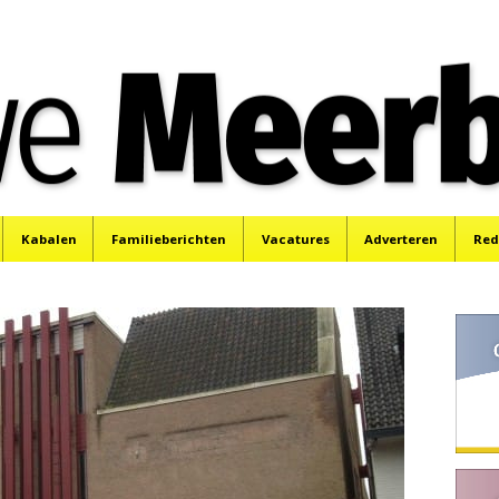
e
Mijdrecht, Uithoorn en De Kwakel.
Kabalen
Familieberichten
Vacatures
Adverteren
Red