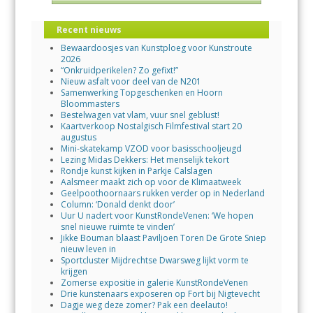
Recent nieuws
Bewaardoosjes van Kunstploeg voor Kunstroute
2026
“Onkruidperikelen? Zo gefixt!”
Nieuw asfalt voor deel van de N201
Samenwerking Topgeschenken en Hoorn
Bloommasters
Bestelwagen vat vlam, vuur snel geblust!
Kaartverkoop Nostalgisch Filmfestival start 20
augustus
Mini-skatekamp VZOD voor basisschooljeugd
Lezing Midas Dekkers: Het menselijk tekort
Rondje kunst kijken in Parkje Calslagen
Aalsmeer maakt zich op voor de Klimaatweek
Geelpoothoornaars rukken verder op in Nederland
Column: ‘Donald denkt door’
Uur U nadert voor KunstRondeVenen: ‘We hopen
snel nieuwe ruimte te vinden’
Jikke Bouman blaast Paviljoen Toren De Grote Sniep
nieuw leven in
Sportcluster Mijdrechtse Dwarsweg lijkt vorm te
krijgen
Zomerse expositie in galerie KunstRondeVenen
Drie kunstenaars exposeren op Fort bij Nigtevecht
Dagje weg deze zomer? Pak een deelauto!