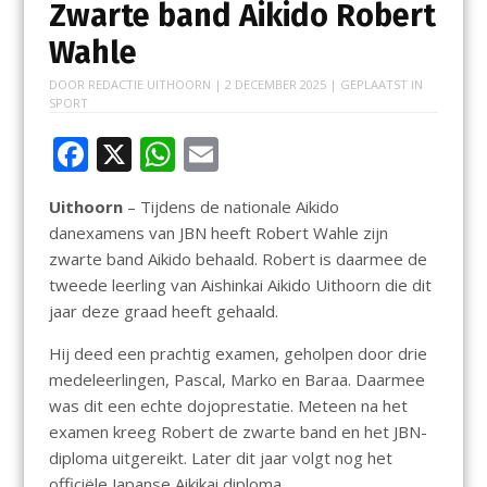
Zwarte band Aikido Robert
Wahle
DOOR
REDACTIE UITHOORN
|
2 DECEMBER 2025
| GEPLAATST IN
SPORT
F
X
W
E
ac
h
m
Uithoorn
– Tijdens de nationale Aikido
e
at
ai
danexamens van JBN heeft Robert Wahle zijn
b
s
l
zwarte band Aikido behaald. Robert is daarmee de
o
A
tweede leerling van Aishinkai Aikido Uithoorn die dit
jaar deze graad heeft gehaald.
o
p
k
p
Hij deed een prachtig examen, geholpen door drie
medeleerlingen, Pascal, Marko en Baraa. Daarmee
was dit een echte dojoprestatie. Meteen na het
examen kreeg Robert de zwarte band en het JBN-
diploma uitgereikt. Later dit jaar volgt nog het
officiële Japanse Aikikai diploma.