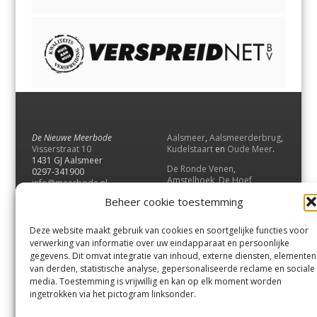
De Nieuwe Meerbode
Aalsmeer
,
Aalsmeerderbrug
,
Visserstraat 10
Kudelstaart
en
Oude Meer
.
1431 GJ Aalsmeer
De Ronde Venen
,
0297-341900
Amstelhoek
,
De Hoef
,
info@meerbode.nl
Mijdrecht
,
Wilnis
,
Vinkeveen
,
Beheer cookie toestemming
Vrouwenakker
,
Waverveen
,
Abcoude
en
Baambrugge
.
Deze website maakt gebruik van cookies en soortgelijke functies voor
Uithoorn
en
De Kwakel
.
verwerking van informatie over uw eindapparaat en persoonlijke
gegevens. Dit omvat integratie van inhoud, externe diensten, elementen
van derden, statistische analyse, gepersonaliseerde reclame en sociale
Contact
media. Toestemming is vrijwillig en kan op elk moment worden
Andere uitgaven
ingetrokken via het pictogram linksonder.
Bezorgklacht
Ophaalpunten