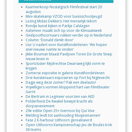
Kaartverkoop Nostalgisch Filmfestival start 20
augustus
Mini-skatekamp VZOD voor basisschooljeugd
Lezing Midas Dekkers: Het menselijk tekort
Rondje kunst kijken in Parkje Calslagen
Aalsmeer maakt zich op voor de Klimaatweek
Geelpoothoornaars rukken verder op in Nederland
Column: ‘Donald denkt door’
Uur U nadert voor KunstRondeVenen: ‘We hopen
snel nieuwe ruimte te vinden’
Jikke Bouman blaast Paviljoen Toren De Grote Sniep
nieuw leven in
Sportcluster Mijdrechtse Dwarsweg lijkt vorm te
krijgen
Zomerse expositie in galerie KunstRondeVenen
Drie kunstenaars exposeren op Fort bij Nigtevecht
Dagje weg deze zomer? Pak een deelauto!
Vrijwilligers vormen kloppend hart van Filmtheater
Gerrit
De Bertram in Legmeer voorzien van AED
Polderfeest De Kwakel bewijst kracht als
dorpsevenement
29e editie Open 25+ toernooi bij Qui Vive
Melding leidt tot aanhouding ‘klusjesmannen’
Fase 2 E-harbour Uithoorn gerealiseerd
Open Uithoorns Kampioenschap Jeu de Boules trok
36 teams