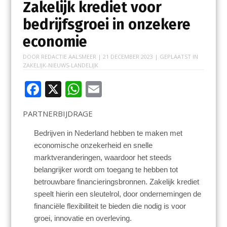
Zakelijk krediet voor
bedrijfsgroei in onzekere
economie
DOOR
REDACTIE AALSMEER
|
21 DECEMBER 2023
| GEPLAATST IN
ZAKELIJK-NIEUWS-LANDELIJK
F
X
W
E
ac
h
m
PARTNERBIJDRAGE
e
at
ai
b
s
l
Bedrijven in Nederland hebben te maken met
economische onzekerheid en snelle
o
A
marktveranderingen, waardoor het steeds
o
p
belangrijker wordt om toegang te hebben tot
k
p
betrouwbare financieringsbronnen. Zakelijk krediet
speelt hierin een sleutelrol, door ondernemingen de
financiële flexibiliteit te bieden die nodig is voor
groei, innovatie en overleving.