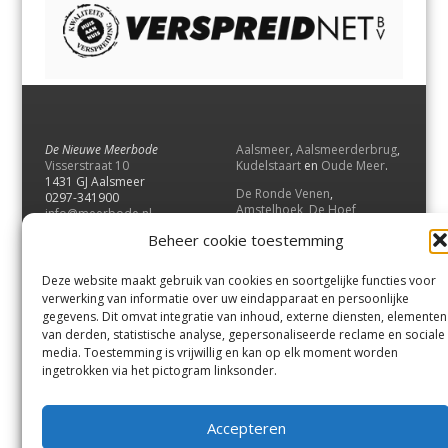
De Nieuwe Meerbode
Aalsmeer
,
Aalsmeerderbrug
,
Visserstraat 10
Kudelstaart
en
Oude Meer
.
1431 GJ Aalsmeer
De Ronde Venen
,
0297-341900
Amstelhoek
,
De Hoef
,
info@meerbode.nl
Mijdrecht
,
Wilnis
,
Vinkeveen
,
Beheer cookie toestemming
Vrouwenakker
,
Waverveen
,
Abcoude
en
Baambrugge
.
Deze website maakt gebruik van cookies en soortgelijke functies voor
Uithoorn
en
De Kwakel
.
verwerking van informatie over uw eindapparaat en persoonlijke
gegevens. Dit omvat integratie van inhoud, externe diensten, elementen
van derden, statistische analyse, gepersonaliseerde reclame en sociale
Contact
media. Toestemming is vrijwillig en kan op elk moment worden
Andere uitgaven
ingetrokken via het pictogram linksonder.
Bezorgklacht
Ophaalpunten
Vacatures
Voorwaarden
Accepteren
Privacyverklaring