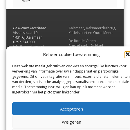
De Nieuwe Meerbode
Aalsmeer
,
Aalsmeerderbrug
,
Visserstraat 10
Kudelstaart
en
Oude Meer
.
1431 GJ Aalsmeer
De Ronde Venen
,
0297-341900
Amstelhoek
,
De Hoef
,
info@meerbode.nl
Mijdrecht
,
Wilnis
,
Vinkeveen
,
Beheer cookie toestemming
Vrouwenakker
,
Waverveen
,
Abcoude
en
Baambrugge
.
Deze website maakt gebruik van cookies en soortgelijke functies voor
Uithoorn
en
De Kwakel
.
verwerking van informatie over uw eindapparaat en persoonlijke
gegevens. Dit omvat integratie van inhoud, externe diensten, elementen
van derden, statistische analyse, gepersonaliseerde reclame en sociale
Contact
media. Toestemming is vrijwillig en kan op elk moment worden
Andere uitgaven
ingetrokken via het pictogram linksonder.
Bezorgklacht
Ophaalpunten
Vacatures
Voorwaarden
Accepteren
Privacyverklaring
Weigeren
© GOUW Uitgevers B.V.