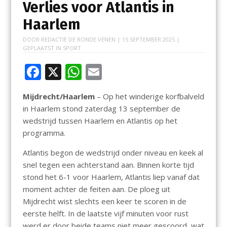
Verlies voor Atlantis in
Haarlem
DOOR
REDACTIE DE RONDE VENEN
|
15 SEPTEMBER 2025
|
GEPLAATST IN
SPORT
F
X
W
E
ac
h
m
Mijdrecht/Haarlem
– Op het winderige korfbalveld
e
at
ai
in Haarlem stond zaterdag 13 september de
b
s
l
wedstrijd tussen Haarlem en Atlantis op het
o
A
programma.
o
p
Atlantis begon de wedstrijd onder niveau en keek al
k
p
snel tegen een achterstand aan. Binnen korte tijd
stond het 6-1 voor Haarlem, Atlantis liep vanaf dat
moment achter de feiten aan. De ploeg uit
Mijdrecht wist slechts een keer te scoren in de
eerste helft. In de laatste vijf minuten voor rust
werd er door beide teams niet meer gescoord, wat