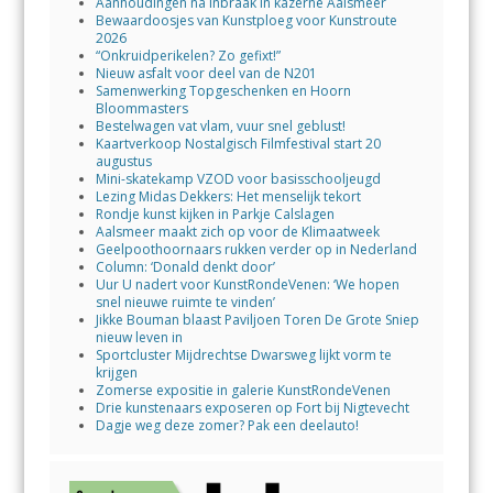
Aanhoudingen na inbraak in kazerne Aalsmeer
Bewaardoosjes van Kunstploeg voor Kunstroute
2026
“Onkruidperikelen? Zo gefixt!”
Nieuw asfalt voor deel van de N201
Samenwerking Topgeschenken en Hoorn
Bloommasters
Bestelwagen vat vlam, vuur snel geblust!
Kaartverkoop Nostalgisch Filmfestival start 20
augustus
Mini-skatekamp VZOD voor basisschooljeugd
Lezing Midas Dekkers: Het menselijk tekort
Rondje kunst kijken in Parkje Calslagen
Aalsmeer maakt zich op voor de Klimaatweek
Geelpoothoornaars rukken verder op in Nederland
Column: ‘Donald denkt door’
Uur U nadert voor KunstRondeVenen: ‘We hopen
snel nieuwe ruimte te vinden’
Jikke Bouman blaast Paviljoen Toren De Grote Sniep
nieuw leven in
Sportcluster Mijdrechtse Dwarsweg lijkt vorm te
krijgen
Zomerse expositie in galerie KunstRondeVenen
Drie kunstenaars exposeren op Fort bij Nigtevecht
Dagje weg deze zomer? Pak een deelauto!