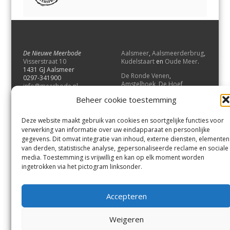
De Nieuwe Meerbode
Aalsmeer
,
Aalsmeerderbrug
,
Visserstraat 10
Kudelstaart
en
Oude Meer
.
1431 GJ Aalsmeer
De Ronde Venen
,
0297-341900
Amstelhoek
,
De Hoef
,
info@meerbode.nl
Mijdrecht
,
Wilnis
,
Vinkeveen
,
Beheer cookie toestemming
Vrouwenakker
,
Waverveen
,
Abcoude
en
Baambrugge
.
Deze website maakt gebruik van cookies en soortgelijke functies voor
Uithoorn
en
De Kwakel
.
verwerking van informatie over uw eindapparaat en persoonlijke
gegevens. Dit omvat integratie van inhoud, externe diensten, elementen
van derden, statistische analyse, gepersonaliseerde reclame en sociale
Contact
media. Toestemming is vrijwillig en kan op elk moment worden
Andere uitgaven
ingetrokken via het pictogram linksonder.
Bezorgklacht
Ophaalpunten
Vacatures
Voorwaarden
Accepteren
Privacyverklaring
Weigeren