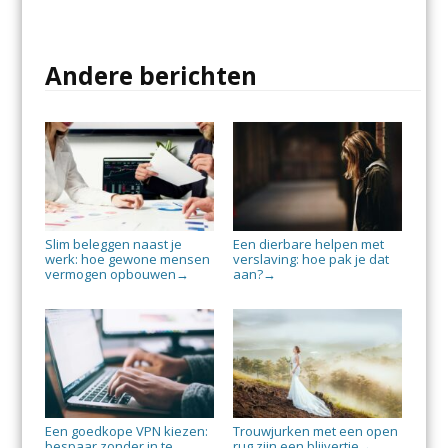
Andere berichten
Slim beleggen naast je
Een dierbare helpen met
werk: hoe gewone mensen
verslaving: hoe pak je dat
vermogen opbouwen
aan?
→
→
Een goedkope VPN kiezen:
Trouwjurken met een open
bespaar zonder in te
rug zijn een blijvertje
→