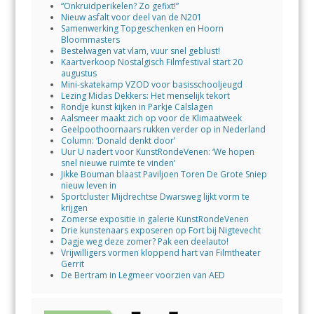
“Onkruidperikelen? Zo gefixt!”
Nieuw asfalt voor deel van de N201
Samenwerking Topgeschenken en Hoorn
Bloommasters
Bestelwagen vat vlam, vuur snel geblust!
Kaartverkoop Nostalgisch Filmfestival start 20
augustus
Mini-skatekamp VZOD voor basisschooljeugd
Lezing Midas Dekkers: Het menselijk tekort
Rondje kunst kijken in Parkje Calslagen
Aalsmeer maakt zich op voor de Klimaatweek
Geelpoothoornaars rukken verder op in Nederland
Column: ‘Donald denkt door’
Uur U nadert voor KunstRondeVenen: ‘We hopen
snel nieuwe ruimte te vinden’
Jikke Bouman blaast Paviljoen Toren De Grote Sniep
nieuw leven in
Sportcluster Mijdrechtse Dwarsweg lijkt vorm te
krijgen
Zomerse expositie in galerie KunstRondeVenen
Drie kunstenaars exposeren op Fort bij Nigtevecht
Dagje weg deze zomer? Pak een deelauto!
Vrijwilligers vormen kloppend hart van Filmtheater
Gerrit
De Bertram in Legmeer voorzien van AED