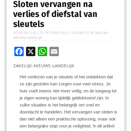
Sloten vervangen na
verlies of diefstal van
sleutels
DOOR
FRITS JR
|
23 OKTOBER 2025
| GEPLAATST IN
ZAKELIJK-
NIEUWS-LANDELIJK
F
X
W
E
ac
h
m
ZAKELIJK-NIEUWS-LANDELIJK
e
at
ai
b
s
l
Het verliezen van je sleutels of het ontdekken dat
ze zijn gestolen kan zorgen voor veel stress. Je
o
A
huis voelt ineens niet meer veilig, en de toegang tot
o
p
je eigen woning kan tijdelijk geblokkeerd zijn. In
k
p
zulke situaties is het belangrijk om snel en
doordacht te handelen. Het vervangen van sloten is
dan niet alleen een praktische oplossing, maar ook
een belangrijke stap voor je veiligheid. In dit artikel