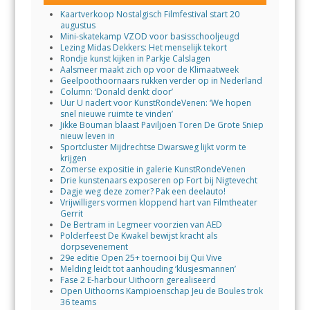
Kaartverkoop Nostalgisch Filmfestival start 20
augustus
Mini-skatekamp VZOD voor basisschooljeugd
Lezing Midas Dekkers: Het menselijk tekort
Rondje kunst kijken in Parkje Calslagen
Aalsmeer maakt zich op voor de Klimaatweek
Geelpoothoornaars rukken verder op in Nederland
Column: ‘Donald denkt door’
Uur U nadert voor KunstRondeVenen: ‘We hopen
snel nieuwe ruimte te vinden’
Jikke Bouman blaast Paviljoen Toren De Grote Sniep
nieuw leven in
Sportcluster Mijdrechtse Dwarsweg lijkt vorm te
krijgen
Zomerse expositie in galerie KunstRondeVenen
Drie kunstenaars exposeren op Fort bij Nigtevecht
Dagje weg deze zomer? Pak een deelauto!
Vrijwilligers vormen kloppend hart van Filmtheater
Gerrit
De Bertram in Legmeer voorzien van AED
Polderfeest De Kwakel bewijst kracht als
dorpsevenement
29e editie Open 25+ toernooi bij Qui Vive
Melding leidt tot aanhouding ‘klusjesmannen’
Fase 2 E-harbour Uithoorn gerealiseerd
Open Uithoorns Kampioenschap Jeu de Boules trok
36 teams