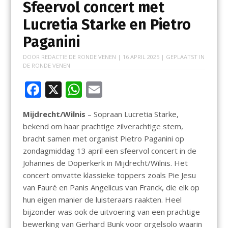
Sfeervol concert met
Lucretia Starke en Pietro
Paganini
DOOR
REDACTIE DE RONDE VENEN
|
16 APRIL 2025
| GEPLAATST IN
DE RONDE VENEN
F
X
W
E
ac
h
m
Mijdrecht/Wilnis
– Sopraan Lucretia Starke,
e
at
ai
bekend om haar prachtige zilverachtige stem,
b
s
l
bracht samen met organist Pietro Paganini op
o
A
zondagmiddag 13 april een sfeervol concert in de
Johannes de Doperkerk in Mijdrecht/Wilnis. Het
o
p
concert omvatte klassieke toppers zoals Pie Jesu
k
p
van Fauré en Panis Angelicus van Franck, die elk op
hun eigen manier de luisteraars raakten. Heel
bijzonder was ook de uitvoering van een prachtige
bewerking van Gerhard Bunk voor orgelsolo waarin