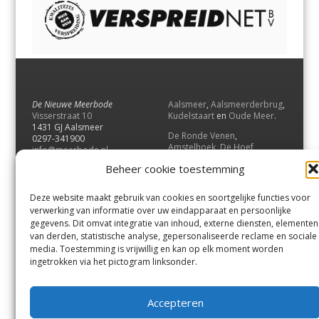
De Nieuwe Meerbode
Aalsmeer
,
Aalsmeerderbrug
,
Visserstraat 10
Kudelstaart
en
Oude Meer
.
1431 GJ Aalsmeer
De Ronde Venen
,
0297-341900
Amstelhoek
,
De Hoef
,
info@meerbode.nl
Mijdrecht
,
Wilnis
,
Vinkeveen
,
Beheer cookie toestemming
Vrouwenakker
,
Waverveen
,
Abcoude
en
Baambrugge
.
Deze website maakt gebruik van cookies en soortgelijke functies voor
Uithoorn
en
De Kwakel
.
verwerking van informatie over uw eindapparaat en persoonlijke
gegevens. Dit omvat integratie van inhoud, externe diensten, elementen
van derden, statistische analyse, gepersonaliseerde reclame en sociale
Contact
media. Toestemming is vrijwillig en kan op elk moment worden
Andere uitgaven
ingetrokken via het pictogram linksonder.
Bezorgklacht
Ophaalpunten
Vacatures
Voorwaarden
Accepteren
Privacyverklaring