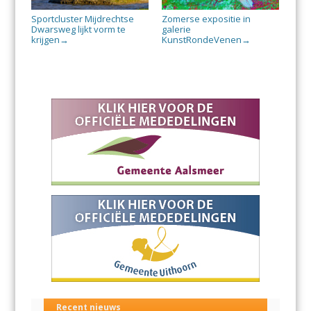
Sportcluster Mijdrechtse
Zomerse expositie in
Dwarsweg lijkt vorm te
galerie
krijgen
KunstRondeVenen
→
→
Recent nieuws