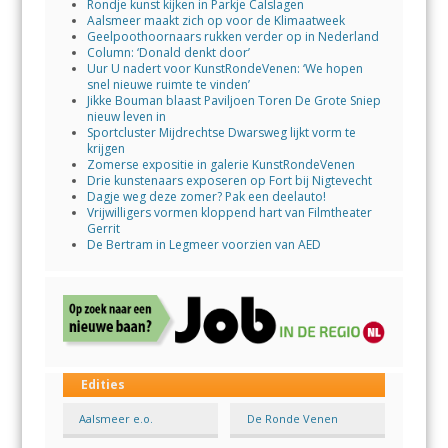
Rondje kunst kijken in Parkje Calslagen
Aalsmeer maakt zich op voor de Klimaatweek
Geelpoothoornaars rukken verder op in Nederland
Column: ‘Donald denkt door’
Uur U nadert voor KunstRondeVenen: ‘We hopen
snel nieuwe ruimte te vinden’
Jikke Bouman blaast Paviljoen Toren De Grote Sniep
nieuw leven in
Sportcluster Mijdrechtse Dwarsweg lijkt vorm te
krijgen
Zomerse expositie in galerie KunstRondeVenen
Drie kunstenaars exposeren op Fort bij Nigtevecht
Dagje weg deze zomer? Pak een deelauto!
Vrijwilligers vormen kloppend hart van Filmtheater
Gerrit
De Bertram in Legmeer voorzien van AED
Edities
Aalsmeer e.o.
De Ronde Venen