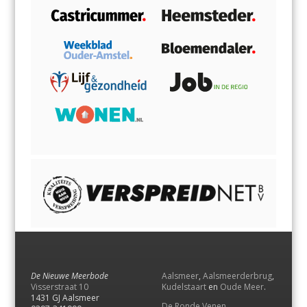
De Nieuwe Meerbode
Aalsmeer
,
Aalsmeerderbrug
,
Visserstraat 10
Kudelstaart
en
Oude Meer
.
1431 GJ Aalsmeer
De Ronde Venen
,