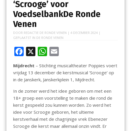
‘Scrooge’ voor
VoedselbankDe Ronde
Venen
DOOR
REDACTIE DE RONDE VENEN
|
4 DECEMBER 2024
|
GEPLAATST IN
DE RONDE VENEN
F
X
W
E
ac
h
m
Mijdrecht
– Stichting musicaltheater Poppies voert
e
at
ai
vrijdag 13 december de kerstmusical ‘Scrooge’ op
b
s
l
in de Janskerk, Janskerkplein 1, Mijdrecht.
o
A
In de zomer werd het idee geboren om met een
o
p
18+ groep een voorstelling te maken die rond de
k
p
kerst gespeeld zou kunnen worden. Zo werd het
idee voor Scrooge geboren, het ultieme
kerstverhaal met de chagrijnige vrek Ebenezer
Scrooge die kerst maar allemaal onzin vindt. Er