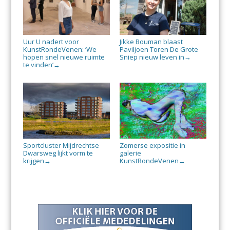
Uur U nadert voor
Jikke Bouman blaast
KunstRondeVenen: ‘We
Paviljoen Toren De Grote
hopen snel nieuwe ruimte
Sniep nieuw leven in
→
te vinden’
→
Sportcluster Mijdrechtse
Zomerse expositie in
Dwarsweg lijkt vorm te
galerie
krijgen
KunstRondeVenen
→
→