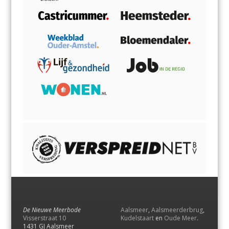
De Nieuwe Meerbode
Aalsmeer
,
Aalsmeerderbrug
,
Visserstraat 10
Kudelstaart
en
Oude Meer
.
1431 GJ Aalsmeer