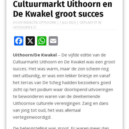
Cultuurmarkt Uithoorn en
De Kwakel groot succes
DOOR
REDACTIE UITHOORN
|
1 JULI 2025
| GEPLAATST IN
UITHOORN E.O.
F
X
W
E
ac
h
m
Uithoorn/De Kwakel
– De vijfde editie van de
e
at
ai
Cultuurmarkt Uithoorn en De Kwakel was een groot
b
s
l
succes. Het was warm, maar de zon scheen nog
o
A
niet uitbundig, er was een lekker briesje en vanaf
het terras van De Scheg hadden bezoekers goed
o
p
zicht op het podium waar doorlopend uitvoeringen
k
p
te bewonderen waren van de deelnemende
Uithoornse culturele verenigingen. Zang en dans
van jong tot oud, het was allemaal
vertegenwoordigd.
De belangstelling was groot. Er waren meer dan