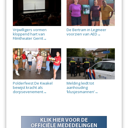
Vrijwilligers vormen
De Bertram in Legmeer
kloppend hart van
voorzien van AED
→
Filmtheater Gerrit
→
Polderfeest De Kwakel
Melding leidt tot
bewijst kracht als
aanhouding
dorpsevenement
‘klusjesmannen’
→
→