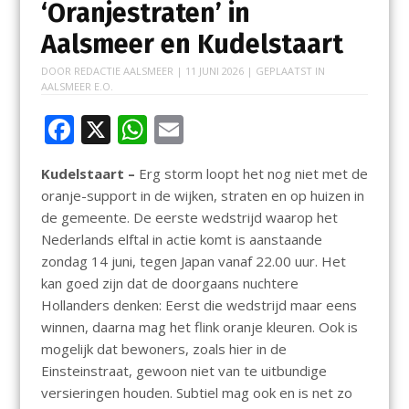
‘Oranjestraten’ in
Aalsmeer en Kudelstaart
DOOR
REDACTIE AALSMEER
|
11 JUNI 2026
| GEPLAATST IN
AALSMEER E.O.
F
X
W
E
ac
h
m
Kudelstaart –
Erg storm loopt het nog niet met de
e
at
ai
oranje-support in de wijken, straten en op huizen in
b
s
l
de gemeente. De eerste wedstrijd waarop het
o
A
Nederlands elftal in actie komt is aanstaande
zondag 14 juni, tegen Japan vanaf 22.00 uur. Het
o
p
kan goed zijn dat de doorgaans nuchtere
k
p
Hollanders denken: Eerst die wedstrijd maar eens
winnen, daarna mag het flink oranje kleuren. Ook is
mogelijk dat bewoners, zoals hier in de
Einsteinstraat, gewoon niet van te uitbundige
versieringen houden. Subtiel mag ook en is net zo