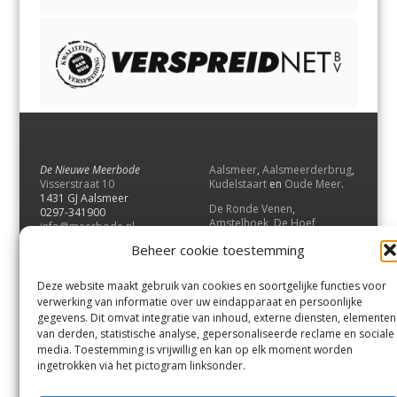
De Nieuwe Meerbode
Aalsmeer
,
Aalsmeerderbrug
,
Visserstraat 10
Kudelstaart
en
Oude Meer
.
1431 GJ Aalsmeer
De Ronde Venen
,
0297-341900
Amstelhoek
,
De Hoef
,
info@meerbode.nl
Mijdrecht
,
Wilnis
,
Vinkeveen
,
Beheer cookie toestemming
Vrouwenakker
,
Waverveen
,
Abcoude
en
Baambrugge
.
Deze website maakt gebruik van cookies en soortgelijke functies voor
Uithoorn
en
De Kwakel
.
verwerking van informatie over uw eindapparaat en persoonlijke
gegevens. Dit omvat integratie van inhoud, externe diensten, elementen
van derden, statistische analyse, gepersonaliseerde reclame en sociale
Contact
media. Toestemming is vrijwillig en kan op elk moment worden
Andere uitgaven
ingetrokken via het pictogram linksonder.
Bezorgklacht
Ophaalpunten
Vacatures