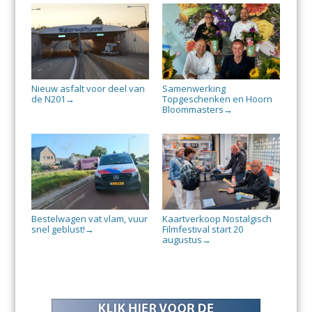
Nieuw asfalt voor deel van
Samenwerking
de N201
Topgeschenken en Hoorn
→
Bloommasters
→
Bestelwagen vat vlam, vuur
Kaartverkoop Nostalgisch
snel geblust!
Filmfestival start 20
→
augustus
→