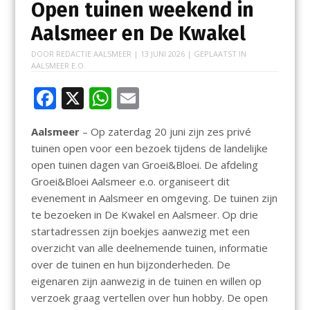
Open tuinen weekend in
Aalsmeer en De Kwakel
DOOR
REDACTIE AALSMEER
|
13 JUNI 2026
| GEPLAATST IN
AALSMEER E.O.
F
X
W
E
ac
h
m
Aalsmeer
– Op zaterdag 20 juni zijn zes privé
e
at
ai
tuinen open voor een bezoek tijdens de landelijke
b
s
l
open tuinen dagen van Groei&Bloei. De afdeling
o
A
Groei&Bloei Aalsmeer e.o. organiseert dit
evenement in Aalsmeer en omgeving. De tuinen zijn
o
p
te bezoeken in De Kwakel en Aalsmeer. Op drie
k
p
startadressen zijn boekjes aanwezig met een
overzicht van alle deelnemende tuinen, informatie
over de tuinen en hun bijzonderheden. De
eigenaren zijn aanwezig in de tuinen en willen op
verzoek graag vertellen over hun hobby. De open