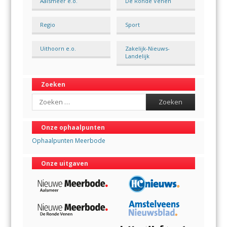
Aalsmeer e.o.
De Ronde Venen
Regio
Sport
Uithoorn e.o.
Zakelijk-Nieuws-
Landelijk
Zoeken
Search
Onze ophaalpunten
Ophaalpunten Meerbode
Onze uitgaven