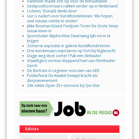
Aalsmeer maakt zich op voor de Klimaatweek
Geelpoothoornaars rukken verder op in Nederland
Column: ‘Donald denkt door’
Uur U nadert voor KunstRondeVenen: ‘We hopen
snel nieuwe ruimte te vinden’
Jikke Bouman blaast Paviljoen Toren De Grote Sniep
nieuw leven in
Sportcluster Mijdrechtse Dwarsweg lijkt vorm te
krijgen
Zomerse expositie in galerie KunstRondeVenen
Drie kunstenaars exposeren op Fort bij Nigtevecht
Dagje weg deze zomer? Pak een deelauto!
Vrijwilligers vormen kloppend hart van Filmtheater
Gerrit
De Bertram in Legmeer voorzien van AED
Polderfeest De Kwakel bewijst kracht als
dorpsevenement
29e editie Open 25+ toernooi bij Qui Vive
Edities