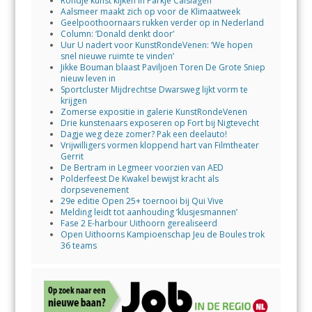
Rondje kunst kijken in Parkje Calslagen
Aalsmeer maakt zich op voor de Klimaatweek
Geelpoothoornaars rukken verder op in Nederland
Column: ‘Donald denkt door’
Uur U nadert voor KunstRondeVenen: ‘We hopen
snel nieuwe ruimte te vinden’
Jikke Bouman blaast Paviljoen Toren De Grote Sniep
nieuw leven in
Sportcluster Mijdrechtse Dwarsweg lijkt vorm te
krijgen
Zomerse expositie in galerie KunstRondeVenen
Drie kunstenaars exposeren op Fort bij Nigtevecht
Dagje weg deze zomer? Pak een deelauto!
Vrijwilligers vormen kloppend hart van Filmtheater
Gerrit
De Bertram in Legmeer voorzien van AED
Polderfeest De Kwakel bewijst kracht als
dorpsevenement
29e editie Open 25+ toernooi bij Qui Vive
Melding leidt tot aanhouding ‘klusjesmannen’
Fase 2 E-harbour Uithoorn gerealiseerd
Open Uithoorns Kampioenschap Jeu de Boules trok
36 teams