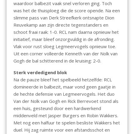
waardoor balbezit vaak snel verloren ging. Toch
was het de thuisploeg die de score opende. Na een
slimme pass van Derk Streefkerk ontsnapte Dion
Reuvekamp aan zijn directe tegenstanders en
schoot fraai raak: 1-0. RCL nam daarna opnieuw het
initiatief, maar bleef onzorgvuldig in de afronding.
Vlak voor rust sloeg Legmeervogels opnieuw toe.
Uit een corner volleerde Kenneth van der Nolk van
Gogh de bal schitterend in de kruising: 2-0.
Sterk verdedigend blok
Na de pauze bleef het spelbeeld hetzelfde: RCL
domineerde in balbezit, maar vond geen gaatje in
de hechte defensie van Legmeervogels. Het duo
Van der Nolk van Gogh en Rick Berrevoet stond als
een huis, gesteund door een hardwerkend
middenveld met Jasper Burgers en Robin Wakkers.
Met nog een halfuur te spelen besliste Wakkers het
duel. Hij zag ruimte voor een afstandsschot en