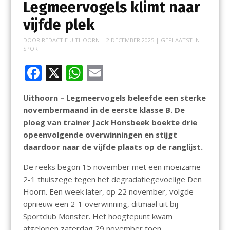
Legmeervogels klimt naar
vijfde plek
DOOR
REDACTIE UITHOORN
|
2 DECEMBER 2025
| GEPLAATST IN
SPORT
F
X
W
E
ac
h
m
Uithoorn – Legmeervogels beleefde een sterke
e
at
ai
novembermaand in de eerste klasse B. De
b
s
l
ploeg van trainer Jack Honsbeek boekte drie
o
A
opeenvolgende overwinningen en stijgt
daardoor naar de vijfde plaats op de ranglijst.
o
p
k
p
De reeks begon 15 november met een moeizame
2-1 thuiszege tegen het degradatiegevoelige Den
Hoorn. Een week later, op 22 november, volgde
opnieuw een 2-1 overwinning, ditmaal uit bij
Sportclub Monster. Het hoogtepunt kwam
afgelopen zaterdag 29 november toen