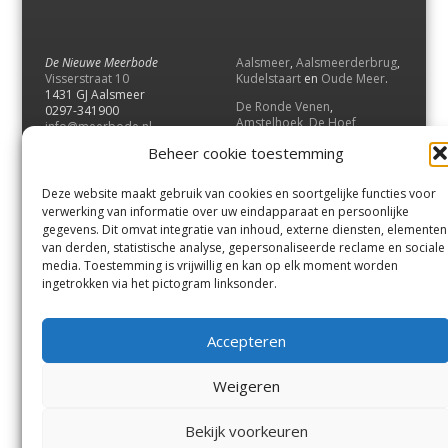
De Nieuwe Meerbode
Aalsmeer
,
Aalsmeerderbrug
,
Visserstraat 10
Kudelstaart
en
Oude Meer
.
1431 GJ Aalsmeer
De Ronde Venen
,
0297-341900
Amstelhoek
,
De Hoef
,
info@meerbode.nl
Mijdrecht
,
Wilnis
,
Vinkeveen
,
Beheer cookie toestemming
Vrouwenakker
,
Waverveen
,
Abcoude
en
Baambrugge
.
Deze website maakt gebruik van cookies en soortgelijke functies voor
Uithoorn
en
De Kwakel
.
verwerking van informatie over uw eindapparaat en persoonlijke
gegevens. Dit omvat integratie van inhoud, externe diensten, elementen
van derden, statistische analyse, gepersonaliseerde reclame en sociale
Contact
media. Toestemming is vrijwillig en kan op elk moment worden
Andere uitgaven
ingetrokken via het pictogram linksonder.
Bezorgklacht
Ophaalpunten
Vacatures
Voorwaarden
Accepteren
Privacyverklaring
Weigeren
© GOUW Uitgevers B.V.
Bekijk voorkeuren
Menu
Aalsmeer
De Ronde Venen
Uithoorn