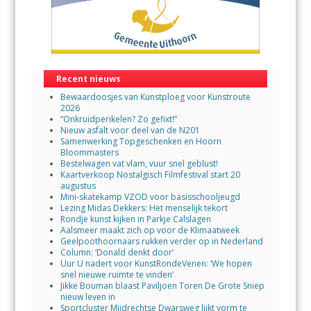
Recent nieuws
Bewaardoosjes van Kunstploeg voor Kunstroute
2026
“Onkruidperikelen? Zo gefixt!”
Nieuw asfalt voor deel van de N201
Samenwerking Topgeschenken en Hoorn
Bloommasters
Bestelwagen vat vlam, vuur snel geblust!
Kaartverkoop Nostalgisch Filmfestival start 20
augustus
Mini-skatekamp VZOD voor basisschooljeugd
Lezing Midas Dekkers: Het menselijk tekort
Rondje kunst kijken in Parkje Calslagen
Aalsmeer maakt zich op voor de Klimaatweek
Geelpoothoornaars rukken verder op in Nederland
Column: ‘Donald denkt door’
Uur U nadert voor KunstRondeVenen: ‘We hopen
snel nieuwe ruimte te vinden’
Jikke Bouman blaast Paviljoen Toren De Grote Sniep
nieuw leven in
Sportcluster Mijdrechtse Dwarsweg lijkt vorm te