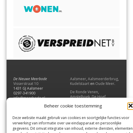
De Nieuwe Meerbode
Aalsmeer
,
Aalsmeerderbrug
,
Visserstraat 10
Kudelstaart
en
Oude Meer
.
1431 GJ Aalsmeer
De Ronde Venen
,
0297-341900
Amstelhoek
,
De Hoef
,
info@meerbode.nl
Mijdrecht
,
Wilnis
,
Vinkeveen
,
Beheer cookie toestemming
Vrouwenakker
,
Waverveen
,
Abcoude
en
Baambrugge
.
Deze website maakt gebruik van cookies en soortgelijke functies voor
Uithoorn
en
De Kwakel
.
verwerking van informatie over uw eindapparaat en persoonlijke
gegevens. Dit omvat integratie van inhoud, externe diensten, elementen