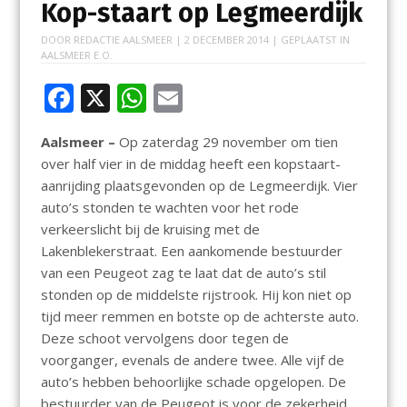
Kop-staart op Legmeerdijk
DOOR
REDACTIE AALSMEER
|
2 DECEMBER 2014
| GEPLAATST IN
AALSMEER E.O.
F
X
W
E
ac
h
m
Aalsmeer –
Op zaterdag 29 november om tien
e
at
ai
over half vier in de middag heeft een kopstaart-
b
s
l
aanrijding plaatsgevonden op de Legmeerdijk. Vier
o
A
auto’s stonden te wachten voor het rode
verkeerslicht bij de kruising met de
o
p
Lakenblekerstraat. Een aankomende bestuurder
k
p
van een Peugeot zag te laat dat de auto’s stil
stonden op de middelste rijstrook. Hij kon niet op
tijd meer remmen en botste op de achterste auto.
Deze schoot vervolgens door tegen de
voorganger, evenals de andere twee. Alle vijf de
auto’s hebben behoorlijke schade opgelopen. De
bestuurder van de Peugeot is voor de zekerheid