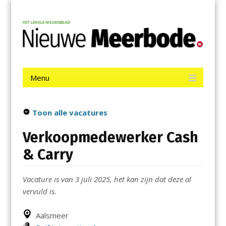
Menu
Skip
Nieuwe Meerbode
to
content
Het laatste nieuws uit Aalsmeer, De Ronde Venen, Mijdrecht,
Uithoorn en De Kwakel.
Menu
Skip
to
content
Toon alle vacatures
Verkoopmedewerker Cash
& Carry
Vacature is van 3 juli 2025, het kan zijn dat deze al
vervuld is.
Aalsmeer