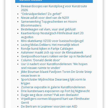
Bewaardoosjes van Kunstploeg voor Kunstroute
2026
“Onkruidperikelen? Zo gefixt!”
Nieuw asfalt voor deel van de N201
Samenwerking Topgeschenken en Hoorn
Bloommasters
Bestelwagen vat vlam, vuur snel geblust!
Kaartverkoop Nostalgisch Filmfestival start 20
augustus
Mini-skatekamp VZOD voor basisschooljeugd
Lezing Midas Dekkers: Het menselijk tekort
Rondje kunst kijken in Parkje Calslagen
Aalsmeer maakt zich op voor de Klimaatweek
Geelpoothoornaars rukken verder op in Nederland
Column: ‘Donald denkt door’
Uur U nadert voor KunstRondeVenen: ‘We hopen
snel nieuwe ruimte te vinden’
Jikke Bouman blaast Paviljoen Toren De Grote Sniep
nieuw leven in
Sportcluster Mijdrechtse Dwarsweg lijkt vorm te
krijgen
Zomerse expositie in galerie KunstRondeVenen
Drie kunstenaars exposeren op Fort bij Nigtevecht
Dagje weg deze zomer? Pak een deelauto!
Vrijwilligers vormen kloppend hart van Filmtheater
Gerrit
De Bertram in Legmeer voorzien van AED