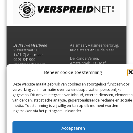
De Nieuwe Meerbode
Aalsmeer
,
Aalsmeerderbrug
,
Visserstraat 10
Kudelstaart
en
Oude Meer
.
1431 GJ Aalsmeer
De Ronde Venen
,
0297-341900
Amstelhoek
,
De Hoef
,
info@meerbode.nl
Mijdrecht
,
Wilnis
,
Vinkeveen
,
Beheer cookie toestemming
Vrouwenakker
,
Waverveen
,
Abcoude
en
Baambrugge
.
Deze website maakt gebruik van cookies en soortgelijke functies voor
Uithoorn
en
De Kwakel
.
verwerking van informatie over uw eindapparaat en persoonlijke
gegevens. Dit omvat integratie van inhoud, externe diensten, elementen
van derden, statistische analyse, gepersonaliseerde reclame en sociale
Contact
media. Toestemming is vrijwillig en kan op elk moment worden
Andere uitgaven
ingetrokken via het pictogram linksonder.
Bezorgklacht
Ophaalpunten
Vacatures
Voorwaarden
Accepteren
Privacyverklaring