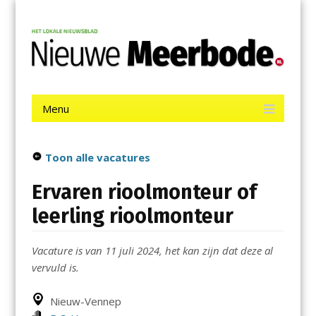
Menu
Skip
Nieuwe Meerbode
to
content
Het laatste nieuws uit Aalsmeer, De Ronde Venen, Mijdrecht,
Uithoorn en De Kwakel.
Menu
Skip
to
content
Toon alle vacatures
Ervaren rioolmonteur of
leerling rioolmonteur
Vacature is van 11 juli 2024, het kan zijn dat deze al
vervuld is.
Nieuw-Vennep