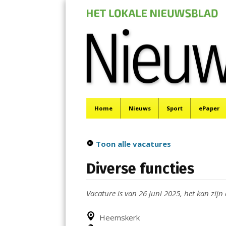
Nieuwe Meerbod
Menu
Het laatste nieuws uit Aalsmeer, De Ronde Venen, 
Skip
Home
Nieuws
Sport
ePaper
to
content
Toon alle vacatures
Diverse functies
Vacature is van 26 juni 2025, het kan zijn 
Heemskerk