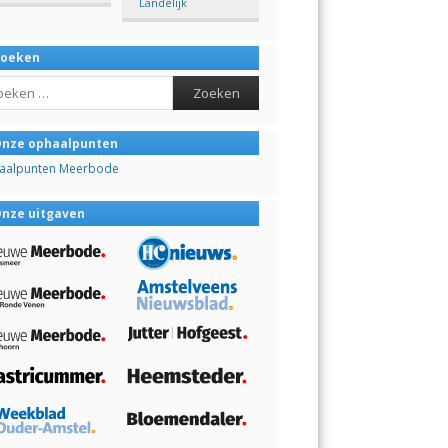
Landelijk
Zoeken
ch
nze ophaalpunten
aalpunten Meerbode
nze uitgaven