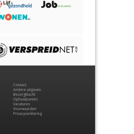
Contact
Andere uitgaven
Bezorgklacht
Ophaalpunten
Vacatures
Voorwaarden
Privacyverklaring