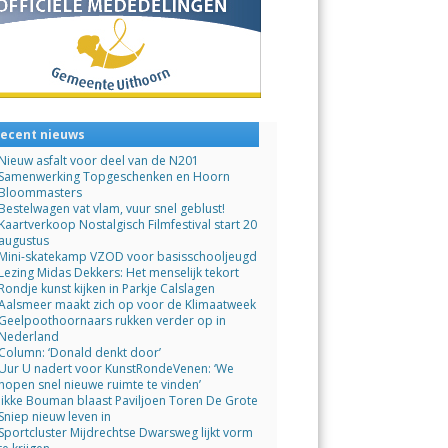
ecent nieuws
Nieuw asfalt voor deel van de N201
Samenwerking Topgeschenken en Hoorn
Bloommasters
Bestelwagen vat vlam, vuur snel geblust!
Kaartverkoop Nostalgisch Filmfestival start 20
augustus
Mini-skatekamp VZOD voor basisschooljeugd
Lezing Midas Dekkers: Het menselijk tekort
Rondje kunst kijken in Parkje Calslagen
Aalsmeer maakt zich op voor de Klimaatweek
Geelpoothoornaars rukken verder op in
Nederland
Column: ‘Donald denkt door’
Uur U nadert voor KunstRondeVenen: ‘We
hopen snel nieuwe ruimte te vinden’
Jikke Bouman blaast Paviljoen Toren De Grote
Sniep nieuw leven in
Sportcluster Mijdrechtse Dwarsweg lijkt vorm