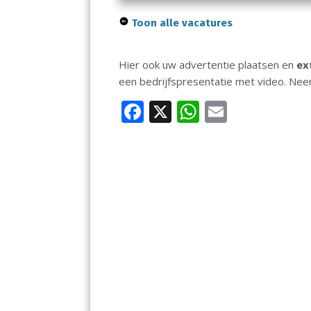
Toon alle vacatures
Hier ook uw advertentie plaatsen en
ex
een bedrijfspresentatie met video. Ne
F
X
W
E
ac
h
m
e
at
ai
b
s
l
o
A
o
p
k
p