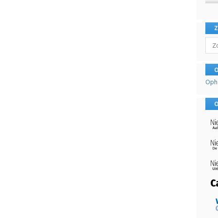
Sear
O
Oph
O