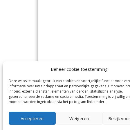
Beheer cookie toestemming
Deze website maakt gebruik van cookies en soortgelijke functies voor ve
De Nieuwe Meerbode
Aal
informatie over uw eindapparaat en persoonlijke gegevens. Dit omvat int
Visserstraat 10
en
inhoud, externe diensten, elementen van derden, statistische analyse,
1431 GJ Aalsmeer
De 
0297-341900
gepersonaliseerde reclame en sociale media. Toestemming is vrijwillig en
Mij
info@meerbode.nl
moment worden ingetrokken via het pictogram linksonder.
Vro
Ba
Uit
Accepteren
Weigeren
Bekijk voo