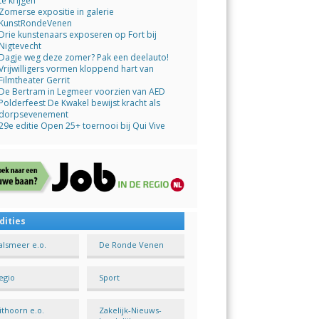
te krijgen
Zomerse expositie in galerie
KunstRondeVenen
Drie kunstenaars exposeren op Fort bij
Nigtevecht
Dagje weg deze zomer? Pak een deelauto!
Vrijwilligers vormen kloppend hart van
Filmtheater Gerrit
De Bertram in Legmeer voorzien van AED
Polderfeest De Kwakel bewijst kracht als
dorpsevenement
29e editie Open 25+ toernooi bij Qui Vive
dities
alsmeer e.o.
De Ronde Venen
egio
Sport
ithoorn e.o.
Zakelijk-Nieuws-