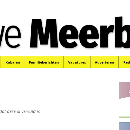
e
Mijdrecht, Uithoorn en De Kwakel.
Kabalen
Familieberichten
Vacatures
Adverteren
Red
dat deze al vervuld is.