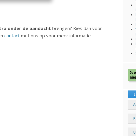
tra onder de aandacht
brengen? Kies dan voor
em
contact
met ons op voor meer informatie.
E
A
R
U