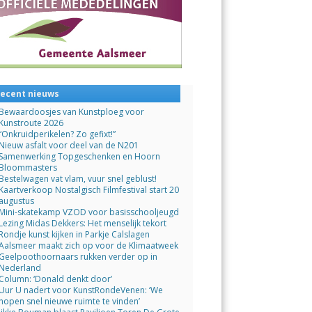
ecent nieuws
Bewaardoosjes van Kunstploeg voor
Kunstroute 2026
“Onkruidperikelen? Zo gefixt!”
Nieuw asfalt voor deel van de N201
Samenwerking Topgeschenken en Hoorn
Bloommasters
Bestelwagen vat vlam, vuur snel geblust!
Kaartverkoop Nostalgisch Filmfestival start 20
augustus
Mini-skatekamp VZOD voor basisschooljeugd
Lezing Midas Dekkers: Het menselijk tekort
Rondje kunst kijken in Parkje Calslagen
Aalsmeer maakt zich op voor de Klimaatweek
Geelpoothoornaars rukken verder op in
Nederland
Column: ‘Donald denkt door’
Uur U nadert voor KunstRondeVenen: ‘We
hopen snel nieuwe ruimte te vinden’