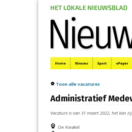
Nieuwe Meerbod
Menu
Het laatste nieuws uit Aalsmeer, De Ronde Venen, 
Skip
Home
Nieuws
Sport
ePaper
to
content
Toon alle vacatures
Administratief Mede
Vacature is van 31 maart 2022, het kan zij
De Kwakel