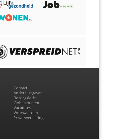
Contact
Andere uitgaven
Bezorgklacht
Ophaalpunten
Vacatures
Voorwaarden
Privacyverklaring