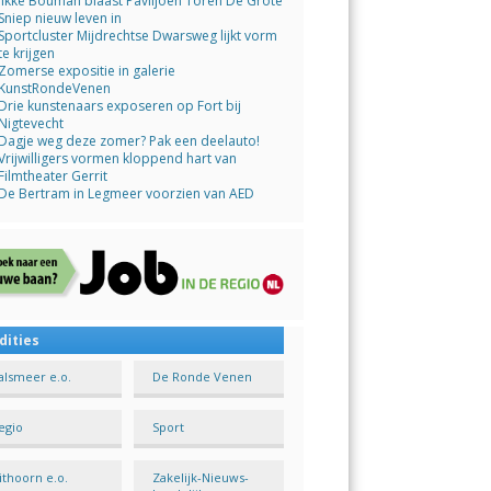
Jikke Bouman blaast Paviljoen Toren De Grote
Sniep nieuw leven in
Sportcluster Mijdrechtse Dwarsweg lijkt vorm
te krijgen
Zomerse expositie in galerie
KunstRondeVenen
Drie kunstenaars exposeren op Fort bij
Nigtevecht
Dagje weg deze zomer? Pak een deelauto!
Vrijwilligers vormen kloppend hart van
Filmtheater Gerrit
De Bertram in Legmeer voorzien van AED
dities
alsmeer e.o.
De Ronde Venen
egio
Sport
ithoorn e.o.
Zakelijk-Nieuws-