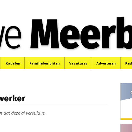
e
Mijdrecht, Uithoorn en De Kwakel.
Kabalen
Familieberichten
Vacatures
Adverteren
Red
werker
n dat deze al vervuld is.