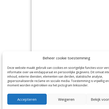
Beheer cookie toestemming
Deze website maakt gebruik van cookies en soortgelijke functies voor ve
De Nieuwe Meerbode
Aal
informatie over uw eindapparaat en persoonlijke gegevens. Dit omvat int
Visserstraat 10
en
inhoud, externe diensten, elementen van derden, statistische analyse,
1431 GJ Aalsmeer
De 
0297-341900
gepersonaliseerde reclame en sociale media. Toestemming is vrijwillig en
Mij
info@meerbode.nl
moment worden ingetrokken via het pictogram linksonder.
Vro
Ba
Uit
Accepteren
Weigeren
Bekijk voo