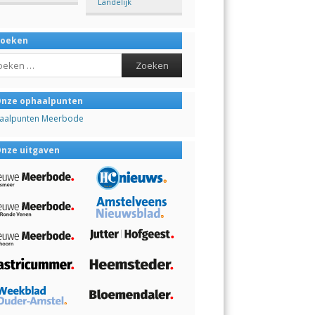
Landelijk
Zoeken
ch
nze ophaalpunten
aalpunten Meerbode
nze uitgaven