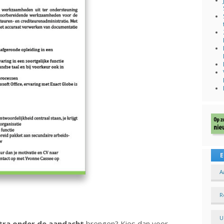
E
A
R
U
tra onder de aandacht
brengen? Kies dan voor