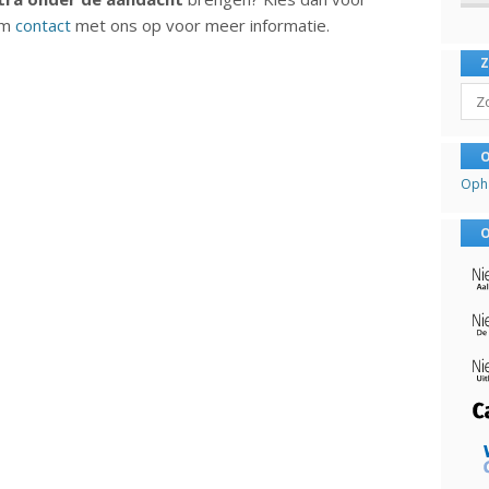
em
contact
met ons op voor meer informatie.
Sear
O
Oph
O