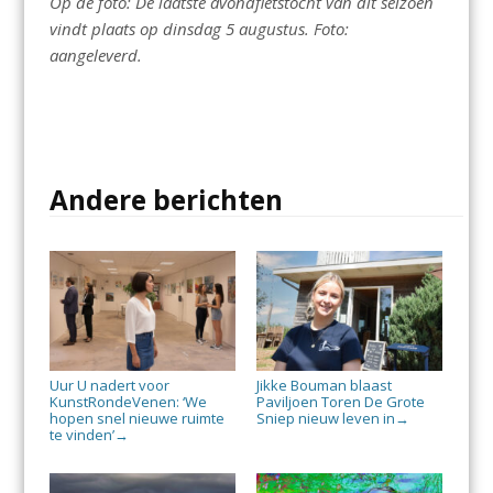
Op de foto: De laatste avondfietstocht van dit seizoen
vindt plaats op dinsdag 5 augustus. Foto:
aangeleverd.
Andere berichten
Uur U nadert voor
Jikke Bouman blaast
KunstRondeVenen: ‘We
Paviljoen Toren De Grote
hopen snel nieuwe ruimte
Sniep nieuw leven in
→
te vinden’
→