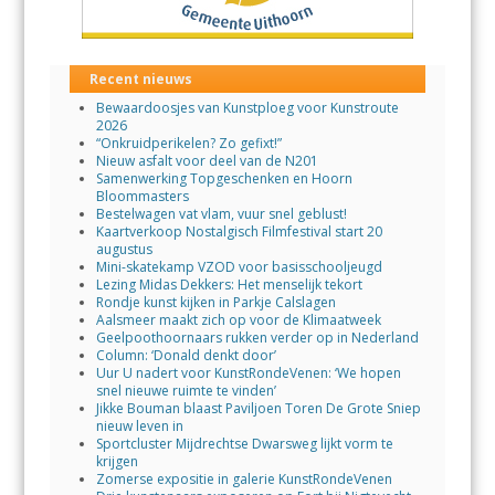
Recent nieuws
Bewaardoosjes van Kunstploeg voor Kunstroute
2026
“Onkruidperikelen? Zo gefixt!”
Nieuw asfalt voor deel van de N201
Samenwerking Topgeschenken en Hoorn
Bloommasters
Bestelwagen vat vlam, vuur snel geblust!
Kaartverkoop Nostalgisch Filmfestival start 20
augustus
Mini-skatekamp VZOD voor basisschooljeugd
Lezing Midas Dekkers: Het menselijk tekort
Rondje kunst kijken in Parkje Calslagen
Aalsmeer maakt zich op voor de Klimaatweek
Geelpoothoornaars rukken verder op in Nederland
Column: ‘Donald denkt door’
Uur U nadert voor KunstRondeVenen: ‘We hopen
snel nieuwe ruimte te vinden’
Jikke Bouman blaast Paviljoen Toren De Grote Sniep
nieuw leven in
Sportcluster Mijdrechtse Dwarsweg lijkt vorm te
krijgen
Zomerse expositie in galerie KunstRondeVenen