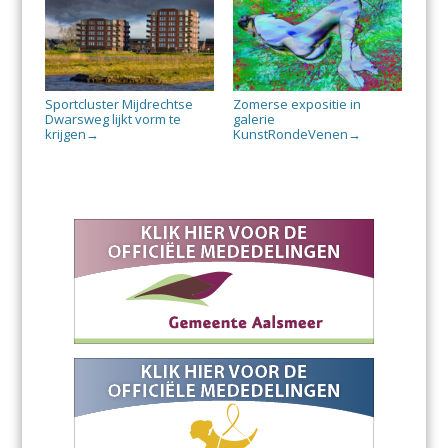
Sportcluster Mijdrechtse
Zomerse expositie in
Dwarsweg lijkt vorm te
galerie
krijgen
KunstRondeVenen
→
→