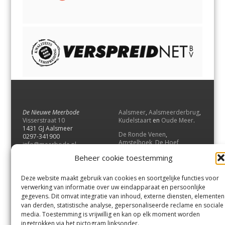
De Nieuwe Meerbode
Aalsmeer
,
Aalsmeerderbrug
,
Visserstraat 10
Kudelstaart
en
Oude Meer
.
1431 GJ Aalsmeer
De Ronde Venen
,
0297-341900
Amstelhoek
,
De Hoef
,
info@meerbode.nl
Mijdrecht
,
Wilnis
,
Vinkeveen
,
Beheer cookie toestemming
Vrouwenakker
,
Waverveen
,
Abcoude
en
Baambrugge
.
Deze website maakt gebruik van cookies en soortgelijke functies voor
Uithoorn
en
De Kwakel
.
verwerking van informatie over uw eindapparaat en persoonlijke
gegevens. Dit omvat integratie van inhoud, externe diensten, elementen
van derden, statistische analyse, gepersonaliseerde reclame en sociale
Contact
media. Toestemming is vrijwillig en kan op elk moment worden
Andere uitgaven
ingetrokken via het pictogram linksonder.
Bezorgklacht