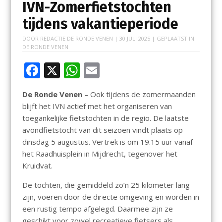
IVN-Zomerfietstochten
tijdens vakantieperiode
DOOR
REDACTIE DE RONDE VENEN
|
30 JULI 2025
| GEPLAATST IN
DE RONDE VENEN
F
X
W
E
ac
h
m
De Ronde Venen
– Ook tijdens de zomermaanden
e
at
ai
blijft het IVN actief met het organiseren van
b
s
l
toegankelijke fietstochten in de regio. De laatste
o
A
avondfietstocht van dit seizoen vindt plaats op
dinsdag 5 augustus. Vertrek is om 19.15 uur vanaf
o
p
het Raadhuisplein in Mijdrecht, tegenover het
k
p
Kruidvat.
De tochten, die gemiddeld zo’n 25 kilometer lang
zijn, voeren door de directe omgeving en worden in
een rustig tempo afgelegd. Daarmee zijn ze
geschikt voor zowel recreatieve fietsers als