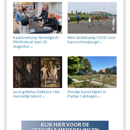
Kaartverkoop Nostalgisch
Mini-skatekamp VZOD voor
Filmfestival start 20
basisschooljeugd
→
augustus
→
Lezing Midas Dekkers: Het
Rondje kunst kijken in
menselijk tekort
Parkje Calslagen
→
→