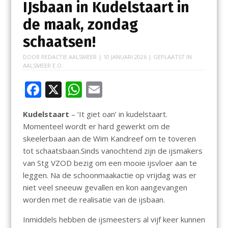
IJsbaan in Kudelstaart in
de maak, zondag
schaatsen!
DOOR
REDACTIE AALSMEER
|
10 JANUARI 2026
| GEPLAATST IN
AALSMEER E.O.
F
X
W
E
ac
h
m
Kudelstaart
– ‘It giet oan’ in kudelstaart.
e
at
ai
Momenteel wordt er hard gewerkt om de
b
s
l
skeelerbaan aan de Wim Kandreef om te toveren
o
A
tot schaatsbaan.Sinds vanochtend zijn de ijsmakers
van Stg VZOD bezig om een mooie ijsvloer aan te
o
p
leggen. Na de schoonmaakactie op vrijdag was er
k
p
niet veel sneeuw gevallen en kon aangevangen
worden met de realisatie van de ijsbaan.
Inmiddels hebben de ijsmeesters al vijf keer kunnen