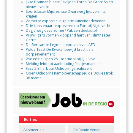
Jikke Bouman blaast Paviljoen Toren De Grote Sniep
nieuw leven in
Sportcluster Mijdrechtse Dwarsweg lijkt vorm te
krijgen
Zomerse expositie in galerie KunstRondeVenen
Drie kunstenaars exposeren op Fort bij Nigtevecht
Dagje weg deze zomer? Pak een deelauto!
Vrijwilligers vormen kloppend hart van Filmtheater
Gerrit
De Bertram in Legmeer voorzien van AED
Polderfeest De Kwakel bewijst kracht als
dorpsevenement
29e editie Open 25+ toernooi bij Qui Vive
Melding leidt tot aanhouding ‘klusjesmannen’
Fase 2 E-harbour Uithoorn gerealiseerd
Open Uithoorns Kampioenschap Jeu de Boules trok
36 teams
Edities
Aalsmeer e.o.
De Ronde Venen