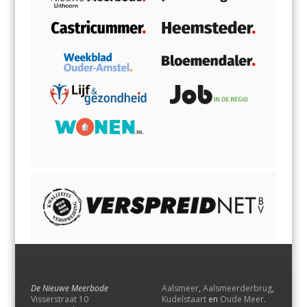
De Nieuwe Meerbode
Aalsmeer
,
Aalsmeerderbrug
,
Visserstraat 10
Kudelstaart
en
Oude Meer
.