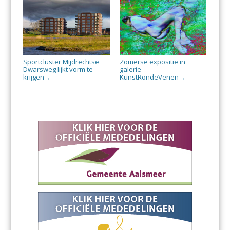
Sportcluster Mijdrechtse
Zomerse expositie in
Dwarsweg lijkt vorm te
galerie
krijgen
KunstRondeVenen
→
→