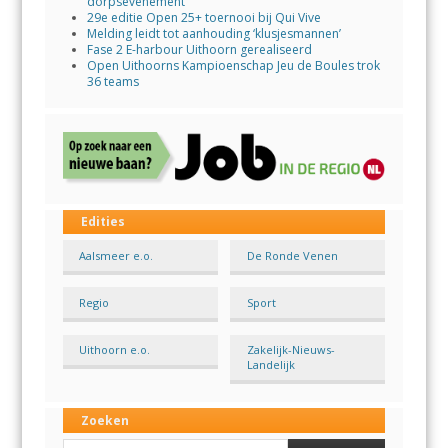
dorpsevenement
29e editie Open 25+ toernooi bij Qui Vive
Melding leidt tot aanhouding ‘klusjesmannen’
Fase 2 E-harbour Uithoorn gerealiseerd
Open Uithoorns Kampioenschap Jeu de Boules trok
36 teams
Edities
Aalsmeer e.o.
De Ronde Venen
Regio
Sport
Uithoorn e.o.
Zakelijk-Nieuws-
Landelijk
Zoeken
Search