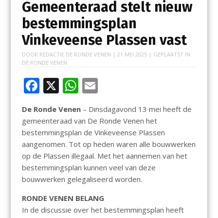
Gemeenteraad stelt nieuw
bestemmingsplan
Vinkeveense Plassen vast
DOOR
REDACTIE DE RONDE VENEN
|
21 MEI 2025
| GEPLAATST IN
DE RONDE VENEN
F
X
W
E
ac
h
m
De Ronde Venen
– Dinsdagavond 13 mei heeft de
e
at
ai
gemeenteraad van De Ronde Venen het
b
s
l
bestemmingsplan de Vinkeveense Plassen
o
A
aangenomen. Tot op heden waren alle bouwwerken
op de Plassen illegaal. Met het aannemen van het
o
p
bestemmingsplan kunnen veel van deze
k
p
bouwwerken gelegaliseerd worden.
RONDE VENEN BELANG
In de discussie over het bestemmingsplan heeft