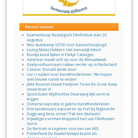
Recent nieuws
Kaartverkoop Nostalgisch Filmfestival start 20
augustus
Mini-skatekamp VZOD voor basisschooljeugd
Lezing Midas Dekkers: Het menselijk tekort
Rondje kunst kijken in Parkje Calslagen
Aalsmeer maakt zich op voor de Klimaatweek
Geelpoothoornaars rukken verder op in Nederland
Column: ‘Donald denkt door’
Uur U nadert voor KunstRondeVenen: ‘We hopen
snel nieuwe ruimte te vinden’
Jikke Bouman blaast Paviljoen Toren De Grote Sniep
nieuw leven in
Sportcluster Mijdrechtse Dwarsweg lijkt vorm te
krijgen
Zomerse expositie in galerie KunstRondeVenen
Drie kunstenaars exposeren op Fort bij Nigtevecht
Dagje weg deze zomer? Pak een deelauto!
Vrijwilligers vormen kloppend hart van Filmtheater
Gerrit
De Bertram in Legmeer voorzien van AED
Polderfeest De Kwakel bewijst kracht als