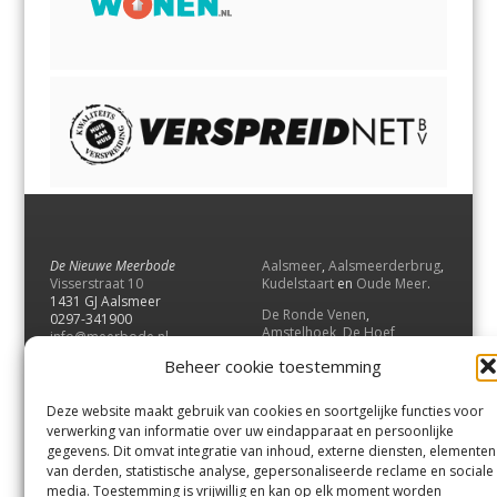
De Nieuwe Meerbode
Aalsmeer
,
Aalsmeerderbrug
,
Visserstraat 10
Kudelstaart
en
Oude Meer
.
1431 GJ Aalsmeer
De Ronde Venen
,
0297-341900
Amstelhoek
,
De Hoef
,
info@meerbode.nl
Mijdrecht
,
Wilnis
,
Vinkeveen
,
Beheer cookie toestemming
Vrouwenakker
,
Waverveen
,
Abcoude
en
Baambrugge
.
Deze website maakt gebruik van cookies en soortgelijke functies voor
Uithoorn
en
De Kwakel
.
verwerking van informatie over uw eindapparaat en persoonlijke
gegevens. Dit omvat integratie van inhoud, externe diensten, elementen
van derden, statistische analyse, gepersonaliseerde reclame en sociale
Contact
media. Toestemming is vrijwillig en kan op elk moment worden
Andere uitgaven