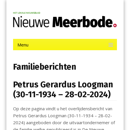
Menu
Skip
Nieuwe Meerbode
to
content
Het laatste nieuws uit Aalsmeer, De Ronde Venen, Mijdrecht,
Uithoorn en De Kwakel.
Menu
Skip
to
content
Familieberichten
Petrus Gerardus Loogman
(30-11-1934 – 28-02-2024)
Op deze pagina vindt u het overlijdensbericht van
Petrus Gerardus Loogman (30-11-1934 – 28-02-
2024) aangeboden door de uitvaartondernemer of
de familie welke gepubliceerd is in De Nieuwe