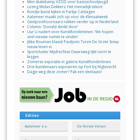
Mini-skatekamp VZOD voor basisschooljeugd
Lezing Midas Dekkers: Het menselijk tekort
Rondje kunst kijken in Parkje Calslagen
Aalsmeer maakt zich op voor de Klimaatweek
Geelpoothoornaars rukken verder op in Nederland
Column: ‘Donald denkt door’
Uur U nadert voor KunstRondeVenen: ‘We hopen
snel nieuwe ruimte te vinden’
Jikke Bouman blaast Paviljoen Toren De Grote Sniep
nieuw leven in
Sportcluster Mijdrechtse Dwarsweg lijkt vorm te
krijgen
Zomerse expositie in galerie KunstRondeVenen
Drie kunstenaars exposeren op Fort bij Nigtevecht
Dagje weg deze zomer? Pak een deelauto!
Edities
Aalsmeer e.o.
De Ronde Venen