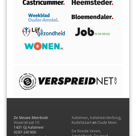
De Nieuwe Meerbode
Aalsmeer
,
Aalsmeerderbrug
,
Visserstraat 10
Kudelstaart
en
Oude Meer
.
1431 GJ Aalsmeer
De Ronde Venen
,
0297-341900
Amstelhoek
,
De Hoef
,