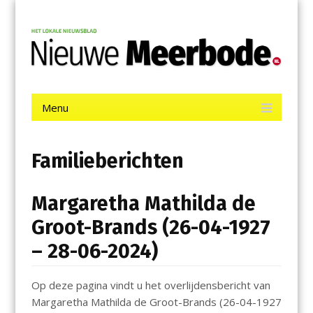
Menu
Skip
Nieuwe Meerbode
to
content
Het laatste nieuws uit Aalsmeer, De Ronde Venen, Mijdrecht,
Uithoorn en De Kwakel.
Menu
Skip
to
content
Familieberichten
Margaretha Mathilda de
Groot-Brands (26-04-1927
– 28-06-2024)
Op deze pagina vindt u het overlijdensbericht van
Margaretha Mathilda de Groot-Brands (26-04-1927