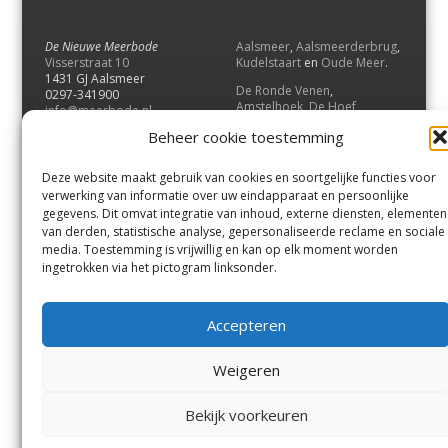
De Nieuwe Meerbode
Aalsmeer
,
Aalsmeerderbrug
,
Visserstraat 10
Kudelstaart
en
Oude Meer
.
1431 GJ Aalsmeer
De Ronde Venen
,
0297-341900
Amstelhoek
,
De Hoef
,
info@meerbode.nl
Mijdrecht
,
Wilnis
,
Vinkeveen
,
Beheer cookie toestemming
Vrouwenakker
,
Waverveen
,
Abcoude
en
Baambrugge
.
Deze website maakt gebruik van cookies en soortgelijke functies voor
Uithoorn
en
De Kwakel
.
verwerking van informatie over uw eindapparaat en persoonlijke
gegevens. Dit omvat integratie van inhoud, externe diensten, elementen
van derden, statistische analyse, gepersonaliseerde reclame en sociale
Contact
media. Toestemming is vrijwillig en kan op elk moment worden
Andere uitgaven
ingetrokken via het pictogram linksonder.
Bezorgklacht
Ophaalpunten
Vacatures
Voorwaarden
Accepteren
Privacyverklaring
Weigeren
© GOUW Uitgevers B.V.
Bekijk voorkeuren
Menu
Aalsmeer
De Ronde Venen
Uithoorn