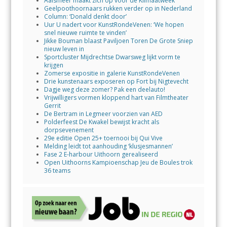
Aalsmeer maakt zich op voor de Klimaatweek
Geelpoothoornaars rukken verder op in Nederland
Column: ‘Donald denkt door’
Uur U nadert voor KunstRondeVenen: ‘We hopen
snel nieuwe ruimte te vinden’
Jikke Bouman blaast Paviljoen Toren De Grote Sniep
nieuw leven in
Sportcluster Mijdrechtse Dwarsweg lijkt vorm te
krijgen
Zomerse expositie in galerie KunstRondeVenen
Drie kunstenaars exposeren op Fort bij Nigtevecht
Dagje weg deze zomer? Pak een deelauto!
Vrijwilligers vormen kloppend hart van Filmtheater
Gerrit
De Bertram in Legmeer voorzien van AED
Polderfeest De Kwakel bewijst kracht als
dorpsevenement
29e editie Open 25+ toernooi bij Qui Vive
Melding leidt tot aanhouding ‘klusjesmannen’
Fase 2 E-harbour Uithoorn gerealiseerd
Open Uithoorns Kampioenschap Jeu de Boules trok
36 teams