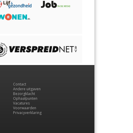
Contact
Andere uitgaven
Bezorgklacht
Ophaalpunten
Vacatures
Voorwaarden
Privacyverklaring