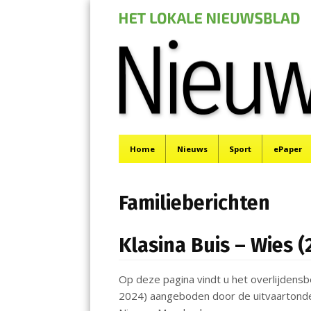
Nieuwe Meerbod
Menu
Het laatste nieuws uit Aalsmeer, De Ronde Venen, 
Skip
Home
Nieuws
Sport
ePaper
to
content
Familieberichten
Klasina Buis – Wies 
Op deze pagina vindt u het overlijdensb
2024) aangeboden door de uitvaartonder