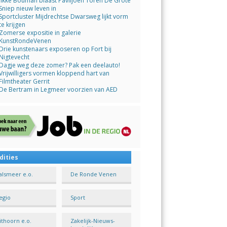
Jikke Bouman blaast Paviljoen Toren De Grote
Sniep nieuw leven in
Sportcluster Mijdrechtse Dwarsweg lijkt vorm
te krijgen
Zomerse expositie in galerie
KunstRondeVenen
Drie kunstenaars exposeren op Fort bij
Nigtevecht
Dagje weg deze zomer? Pak een deelauto!
Vrijwilligers vormen kloppend hart van
Filmtheater Gerrit
De Bertram in Legmeer voorzien van AED
dities
alsmeer e.o.
De Ronde Venen
egio
Sport
ithoorn e.o.
Zakelijk-Nieuws-