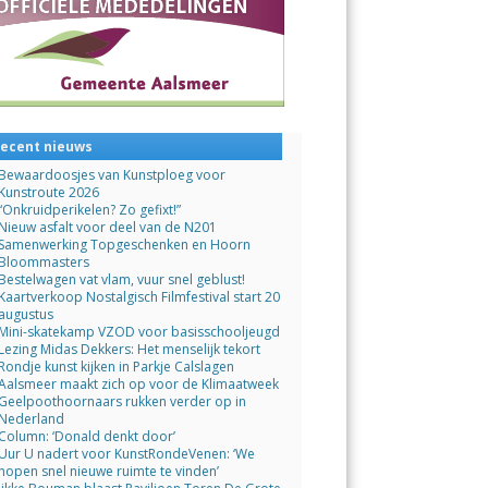
ecent nieuws
Bewaardoosjes van Kunstploeg voor
Kunstroute 2026
“Onkruidperikelen? Zo gefixt!”
Nieuw asfalt voor deel van de N201
Samenwerking Topgeschenken en Hoorn
Bloommasters
Bestelwagen vat vlam, vuur snel geblust!
Kaartverkoop Nostalgisch Filmfestival start 20
augustus
Mini-skatekamp VZOD voor basisschooljeugd
Lezing Midas Dekkers: Het menselijk tekort
Rondje kunst kijken in Parkje Calslagen
Aalsmeer maakt zich op voor de Klimaatweek
Geelpoothoornaars rukken verder op in
Nederland
Column: ‘Donald denkt door’
Uur U nadert voor KunstRondeVenen: ‘We
hopen snel nieuwe ruimte te vinden’