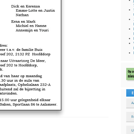
E
A
R
U