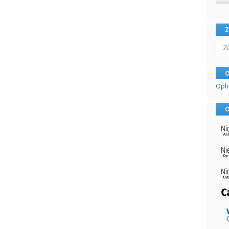
Sear
O
Oph
O