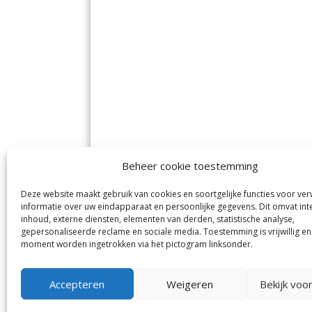
Beheer cookie toestemming
Deze website maakt gebruik van cookies en soortgelijke functies voor ve
De Nieuwe Meerbode
Aal
informatie over uw eindapparaat en persoonlijke gegevens. Dit omvat int
Visserstraat 10
en
inhoud, externe diensten, elementen van derden, statistische analyse,
1431 GJ Aalsmeer
De 
0297-341900
gepersonaliseerde reclame en sociale media. Toestemming is vrijwillig en
Mij
info@meerbode.nl
moment worden ingetrokken via het pictogram linksonder.
Vro
Ba
Uit
Accepteren
Weigeren
Bekijk voo