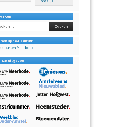
Landelijk
Zoeken
ch
nze ophaalpunten
aalpunten Meerbode
nze uitgaven