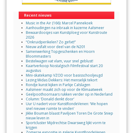
Recent nieuws
Music in the Air (166): Marcel Pannekoek
Aanhoudingen na inbraak in kazerne Aalsmeer
Bewaardoosjes van Kunstploeg voor Kunstroute
2026
“Onkruidperikelen? Zo gefixt!”
Nieuw asfalt voor deel van de N201
Samenwerking Topgeschenken en Hoorn
Bloommasters
Bestelwagen vat vlam, vuur snel geblust!
Kaartverkoop Nostalgisch Filmfestival start 20
augustus
Mini-skatekamp VZOD voor basisschooljeugd
Lezing Midas Dekkers: Het menselijk tekort
Rondje kunst kijken in Parkje Calslagen
Aalsmeer maakt zich op voor de Klimaatweek
Geelpoothoornaars rukken verder op in Nederland
Column: ‘Donald denkt door’
Uur U nadert voor KunstRondeVenen: ‘We hopen
snel nieuwe ruimte te vinden’
Jikke Bouman blaast Paviljoen Toren De Grote Sniep
nieuw leven in
Sportcluster Mijdrechtse Dwarsweg lijkt vorm te
krijgen
Zomerse expositie in galerie KunstRondeVenen