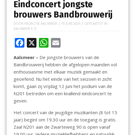
Eindconcert jongste
brouwers Bandbrouwerij
DOOR
REDACTIE AALSMEER
|
10 JUNI 2026
| GEPLAATST IN
AALSMEER E.O.
F
X
W
E
ac
h
m
Aalsmeer –
De jongste brouwers van de
e
at
ai
Bandbrouwerij hebben de afgelopen maanden vol
b
s
l
enthousiasme met elkaar muziek gemaakt en
o
A
geoefend. Nu het einde van het seizoen in zicht
komt, gaan zij vrijdag 12 juni het podium van de
o
p
N201 betreden om een knallend eindconcert te
k
p
geven.
Het concert van de jeugdige muzikanten (8 tot 15
jaar) begint om 19.30 uur en de toegang is gratis.
Zaal N201 aan de Zwarteweg 90 is open vanaf
19.00 uur. Iedere muziekliefhebbers en natuurlijk