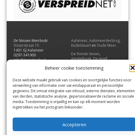
De Nieuwe Meerbode
Aalsmeer
,
Aalsmeerderbrug
,
Visserstraat 10
Kudelstaart
en
Oude Meer
.
1431 GJ Aalsmeer
De Ronde Venen
,
0297-341900
Amstelhoek
,
De Hoef
,
info@meerbode.nl
Mijdrecht
,
Wilnis
,
Vinkeveen
,
Beheer cookie toestemming
Vrouwenakker
,
Waverveen
,
Abcoude
en
Baambrugge
.
Deze website maakt gebruik van cookies en soortgelijke functies voor
Uithoorn
en
De Kwakel
.
verwerking van informatie over uw eindapparaat en persoonlijke
gegevens. Dit omvat integratie van inhoud, externe diensten, elementen
van derden, statistische analyse, gepersonaliseerde reclame en sociale
Contact
media. Toestemming is vrijwillig en kan op elk moment worden
Andere uitgaven
ingetrokken via het pictogram linksonder.
Bezorgklacht
Ophaalpunten
Vacatures
Voorwaarden
Accepteren
Privacyverklaring