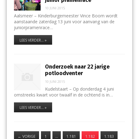
10 JUNI 2015
Aalsmeer – Kinderburgemeester Vince Boom wordt
aanstaande zaterdag 13 juni voor aanvang van de
juniorpramenrace…
LEES VERDER... »
Onderzoek naar 22 jarige
potloodventer
10 JUNI 2015
Kudelstaart – Op donderdag 4 juni
omstreeks kwart voor twaalf in de ochtend is in…
LEES VERDER... »
←
VORIGE
1
…
1.181
1.182
1.183