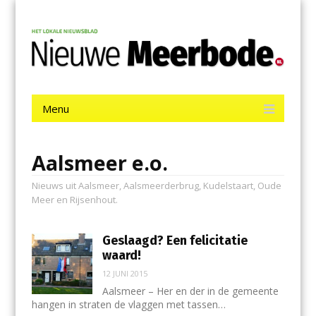
Menu
Skip
Nieuwe Meerbode
to
content
Het laatste nieuws uit Aalsmeer, De Ronde Venen, Mijdrecht,
Uithoorn en De Kwakel.
Menu
Skip
to
content
Aalsmeer e.o.
Nieuws uit Aalsmeer, Aalsmeerderbrug, Kudelstaart, Oude
Meer en Rijsenhout.
Geslaagd? Een felicitatie
waard!
12 JUNI 2015
Aalsmeer – Her en der in de gemeente
hangen in straten de vlaggen met tassen…