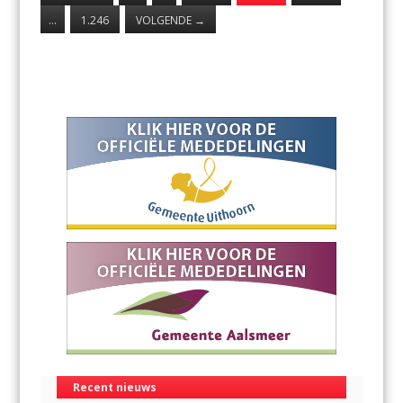
…
1.246
VOLGENDE
→
Recent nieuws