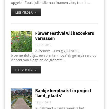
opgelet! Zoals jullie allemaal kunnen zien, is er in…
LEES VERDER... »
Flower Festival wil bezoekers
verrassen
12 JUNI 2015
Aalsmeer – Een gigantische
bloemenfotolijst, een plantenmozaïek geïnspireerd op
Vincent van Gogh en de grootste…
LEES VERDER... »
Bankje herplaatst in project
‘land_plaats’
11 JUNI 2015
Kudelstaart – Deze week is het