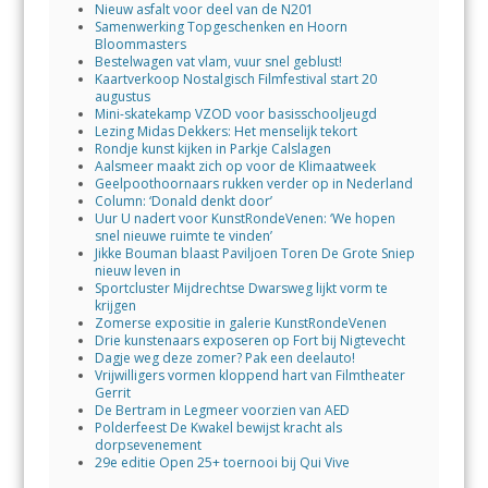
Nieuw asfalt voor deel van de N201
Samenwerking Topgeschenken en Hoorn
Bloommasters
Bestelwagen vat vlam, vuur snel geblust!
Kaartverkoop Nostalgisch Filmfestival start 20
augustus
Mini-skatekamp VZOD voor basisschooljeugd
Lezing Midas Dekkers: Het menselijk tekort
Rondje kunst kijken in Parkje Calslagen
Aalsmeer maakt zich op voor de Klimaatweek
Geelpoothoornaars rukken verder op in Nederland
Column: ‘Donald denkt door’
Uur U nadert voor KunstRondeVenen: ‘We hopen
snel nieuwe ruimte te vinden’
Jikke Bouman blaast Paviljoen Toren De Grote Sniep
nieuw leven in
Sportcluster Mijdrechtse Dwarsweg lijkt vorm te
krijgen
Zomerse expositie in galerie KunstRondeVenen
Drie kunstenaars exposeren op Fort bij Nigtevecht
Dagje weg deze zomer? Pak een deelauto!
Vrijwilligers vormen kloppend hart van Filmtheater
Gerrit
De Bertram in Legmeer voorzien van AED
Polderfeest De Kwakel bewijst kracht als
dorpsevenement
29e editie Open 25+ toernooi bij Qui Vive