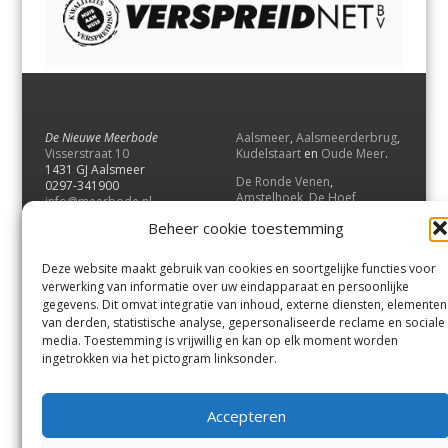
De Nieuwe Meerbode
Aalsmeer
,
Aalsmeerderbrug
,
Visserstraat 10
Kudelstaart
en
Oude Meer
.
1431 GJ Aalsmeer
De Ronde Venen
,
0297-341900
Amstelhoek
,
De Hoef
,
info@meerbode.nl
Mijdrecht
,
Wilnis
,
Vinkeveen
,
Beheer cookie toestemming
Vrouwenakker
,
Waverveen
,
Abcoude
en
Baambrugge
.
Deze website maakt gebruik van cookies en soortgelijke functies voor
Uithoorn
en
De Kwakel
.
verwerking van informatie over uw eindapparaat en persoonlijke
gegevens. Dit omvat integratie van inhoud, externe diensten, elementen
van derden, statistische analyse, gepersonaliseerde reclame en sociale
Contact
media. Toestemming is vrijwillig en kan op elk moment worden
Andere uitgaven
ingetrokken via het pictogram linksonder.
Bezorgklacht
Ophaalpunten
Vacatures
Voorwaarden
Accepteren
Privacyverklaring