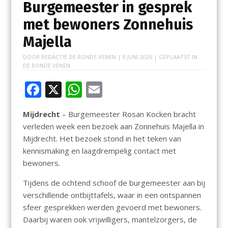
Burgemeester in gesprek
met bewoners Zonnehuis
Majella
DOOR
REDACTIE DE RONDE VENEN
|
8 JUNI 2026
| GEPLAATST IN
DE RONDE VENEN
F
X
W
E
ac
h
m
Mijdrecht
– Burgemeester Rosan Kocken bracht
e
at
ai
verleden week een bezoek aan Zonnehuis Majella in
b
s
l
Mijdrecht. Het bezoek stond in het teken van
o
A
kennismaking en laagdrempelig contact met
bewoners.
o
p
k
p
Tijdens de ochtend schoof de burgemeester aan bij
verschillende ontbijttafels, waar in een ontspannen
sfeer gesprekken werden gevoerd met bewoners.
Daarbij waren ook vrijwilligers, mantelzorgers, de