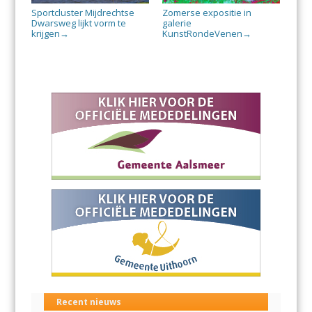
Sportcluster Mijdrechtse
Zomerse expositie in
Dwarsweg lijkt vorm te
galerie
krijgen
KunstRondeVenen
→
→
Recent nieuws