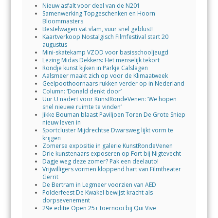
Nieuw asfalt voor deel van de N201
Samenwerking Topgeschenken en Hoorn
Bloommasters
Bestelwagen vat vlam, vuur snel geblust!
Kaartverkoop Nostalgisch Filmfestival start 20
augustus
Mini-skatekamp VZOD voor basisschooljeugd
Lezing Midas Dekkers: Het menselijk tekort
Rondje kunst kijken in Parkje Calslagen
Aalsmeer maakt zich op voor de Klimaatweek
Geelpoothoornaars rukken verder op in Nederland
Column: ‘Donald denkt door’
Uur U nadert voor KunstRondeVenen: ‘We hopen
snel nieuwe ruimte te vinden’
Jikke Bouman blaast Paviljoen Toren De Grote Sniep
nieuw leven in
Sportcluster Mijdrechtse Dwarsweg lijkt vorm te
krijgen
Zomerse expositie in galerie KunstRondeVenen
Drie kunstenaars exposeren op Fort bij Nigtevecht
Dagje weg deze zomer? Pak een deelauto!
Vrijwilligers vormen kloppend hart van Filmtheater
Gerrit
De Bertram in Legmeer voorzien van AED
Polderfeest De Kwakel bewijst kracht als
dorpsevenement
29e editie Open 25+ toernooi bij Qui Vive