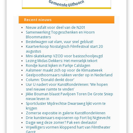
Recent nieuws
Nieuw asfalt voor deel van de N201
Samenwerking Topgeschenken en Hoorn
Bloommasters
Bestelwagen vat vlam, vuur snel geblust!
Kaartverkoop Nostalgisch Filmfestival start 20
augustus
Mini-skatekamp VZOD voor basisschooljeugd
Lezing Midas Dekkers: Het menselijk tekort
Rondje kunst kijken in Parkje Calslagen
Aalsmeer maakt zich op voor de Klimaatweek
Geelpoothoornaars rukken verder op in Nederland
Column: ‘Donald denkt door’
Uur U nadert voor KunstRondeVenen: ‘We hopen
snel nieuwe ruimte te vinden’
Jikke Bouman blaast Paviljoen Toren De Grote Sniep
nieuw leven in
Sportcluster Mijdrechtse Dwarsweg lijkt vorm te
krijgen
Zomerse expositie in galerie KunstRondeVenen
Drie kunstenaars exposeren op Fort bij Nigtevecht
Dagje weg deze zomer? Pak een deelauto!
Vrijwilligers vormen kloppend hart van Filmtheater
Gerrit