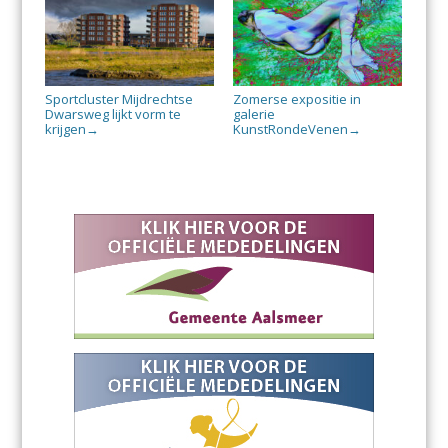
Sportcluster Mijdrechtse
Zomerse expositie in
Dwarsweg lijkt vorm te
galerie
krijgen
KunstRondeVenen
→
→