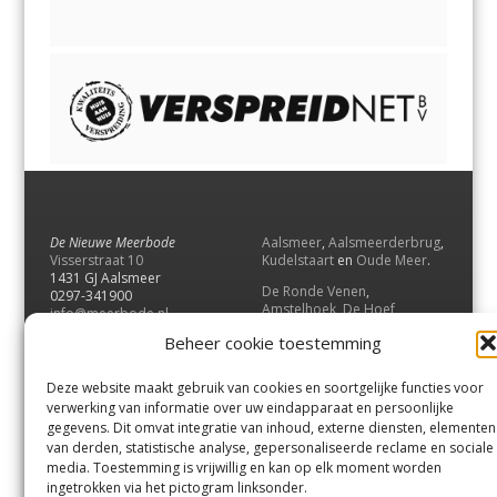
De Nieuwe Meerbode
Aalsmeer
,
Aalsmeerderbrug
,
Visserstraat 10
Kudelstaart
en
Oude Meer
.
1431 GJ Aalsmeer
De Ronde Venen
,
0297-341900
Amstelhoek
,
De Hoef
,
info@meerbode.nl
Mijdrecht
,
Wilnis
,
Vinkeveen
,
Beheer cookie toestemming
Vrouwenakker
,
Waverveen
,
Abcoude
en
Baambrugge
.
Deze website maakt gebruik van cookies en soortgelijke functies voor
Uithoorn
en
De Kwakel
.
verwerking van informatie over uw eindapparaat en persoonlijke
gegevens. Dit omvat integratie van inhoud, externe diensten, elementen
van derden, statistische analyse, gepersonaliseerde reclame en sociale
Contact
media. Toestemming is vrijwillig en kan op elk moment worden
Andere uitgaven
ingetrokken via het pictogram linksonder.
Bezorgklacht