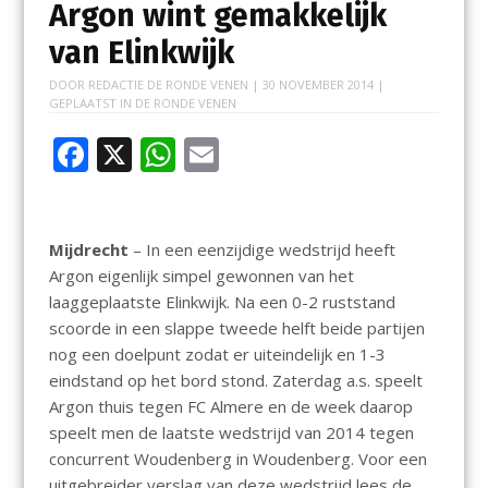
Argon wint gemakkelijk
van Elinkwijk
DOOR
REDACTIE DE RONDE VENEN
|
30 NOVEMBER 2014
|
GEPLAATST IN
DE RONDE VENEN
F
X
W
E
ac
h
m
e
at
ai
b
s
l
Mijdrecht
– In een eenzijdige wedstrijd heeft
Argon eigenlijk simpel gewonnen van het
o
A
laaggeplaatste Elinkwijk. Na een 0-2 ruststand
o
p
scoorde in een slappe tweede helft beide partijen
k
p
nog een doelpunt zodat er uiteindelijk en 1-3
eindstand op het bord stond. Zaterdag a.s. speelt
Argon thuis tegen FC Almere en de week daarop
speelt men de laatste wedstrijd van 2014 tegen
concurrent Woudenberg in Woudenberg. Voor een
uitgebreider verslag van deze wedstrijd lees de