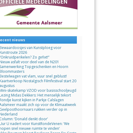
ecent nieuws
Bewaardoosjes van Kunstploeg voor
Kunstroute 2026
“Onkruidperikelen? Zo gefixt!”
Nieuw asfalt voor deel van de N201
Samenwerking Topgeschenken en Hoorn
Bloommasters
Bestelwagen vat vlam, vuur snel geblust!
Kaartverkoop Nostalgisch Filmfestival start 20
augustus
Mini-skatekamp VZOD voor basisschooljeugd
Lezing Midas Dekkers: Het menselijk tekort
Rondje kunst kijken in Parkje Calslagen
Aalsmeer maakt zich op voor de Klimaatweek
Geelpoothoornaars rukken verder op in
Nederland
Column: ‘Donald denkt door’
Uur U nadert voor KunstRondeVenen: ‘We
hopen snel nieuwe ruimte te vinden’