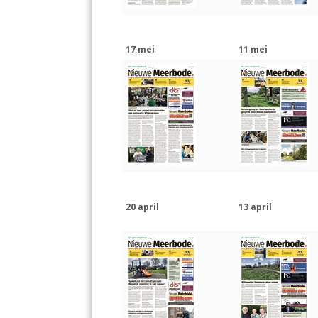
17 mei
11 mei
20 april
13 april