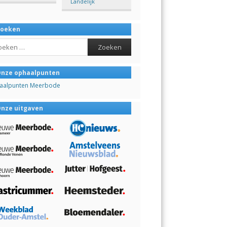
Landelijk
Zoeken
ch
nze ophaalpunten
aalpunten Meerbode
nze uitgaven