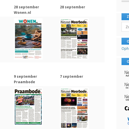
28 september
28 september
Wonen.nl
Sear
O
Oph
O
9 september
7 september
Praambode