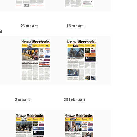
23 maart
16 maart
l
2 maart
23 februari