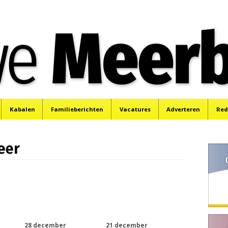
e
Mijdrecht, Uithoorn en De Kwakel.
Kabalen
Familieberichten
Vacatures
Adverteren
Red
eer
28 december
21 december