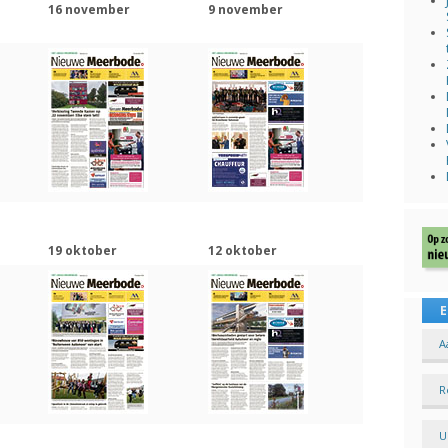
16 november
9 november
19 oktober
12 oktober
E
A
R
U