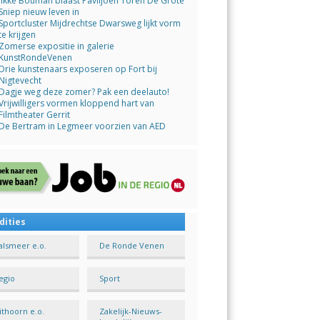
Jikke Bouman blaast Paviljoen Toren De Grote
Sniep nieuw leven in
Sportcluster Mijdrechtse Dwarsweg lijkt vorm
te krijgen
Zomerse expositie in galerie
KunstRondeVenen
Drie kunstenaars exposeren op Fort bij
Nigtevecht
Dagje weg deze zomer? Pak een deelauto!
Vrijwilligers vormen kloppend hart van
Filmtheater Gerrit
De Bertram in Legmeer voorzien van AED
dities
alsmeer e.o.
De Ronde Venen
egio
Sport
ithoorn e.o.
Zakelijk-Nieuws-