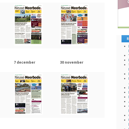
R
7 december
30 november