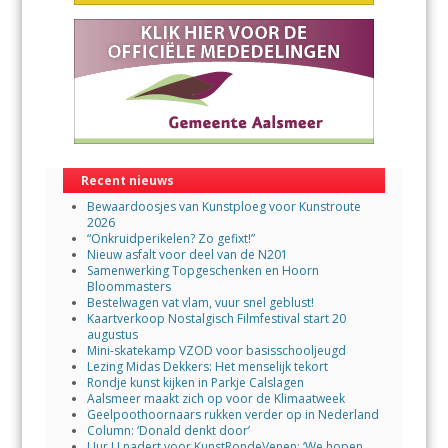
Recent nieuws
Bewaardoosjes van Kunstploeg voor Kunstroute
2026
“Onkruidperikelen? Zo gefixt!”
Nieuw asfalt voor deel van de N201
Samenwerking Topgeschenken en Hoorn
Bloommasters
Bestelwagen vat vlam, vuur snel geblust!
Kaartverkoop Nostalgisch Filmfestival start 20
augustus
Mini-skatekamp VZOD voor basisschooljeugd
Lezing Midas Dekkers: Het menselijk tekort
Rondje kunst kijken in Parkje Calslagen
Aalsmeer maakt zich op voor de Klimaatweek
Geelpoothoornaars rukken verder op in Nederland
Column: ‘Donald denkt door’
Uur U nadert voor KunstRondeVenen: ‘We hopen