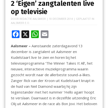
2 ‘Eigen’ zangtalenten live
op televisie
DOOR
REDACTIE AALSMEER
|
10 DECEMBER 2014
| GEPLAATST IN
AALSMEER E.O.
F
X
W
E
ac
h
m
Aalsmeer –
Aanstaande zaterdagavond 13
e
at
ai
december is zangtalent uit Aalsmeer en
b
s
l
Kudelstaart live te zien en horen bij het
o
A
televisieprogramma ‘The Winner Takes It All’, het
nieuwe, interactieve muziekprogramma waarin
o
p
gezocht wordt naar de allerbeste sound-a-likes.
k
p
Zanger Rick van der Kroon uit Kudelstaart kruipt in
de huid van Neil Diamond waarbij hij zijn
tegenstander met het nummer ‘Hello again’ hoopt
te verslaan. Daarnaast is in dezelfde uitzending Eric
Olij uit Aalsmeer in de race als Bon Jovi. Het beloven