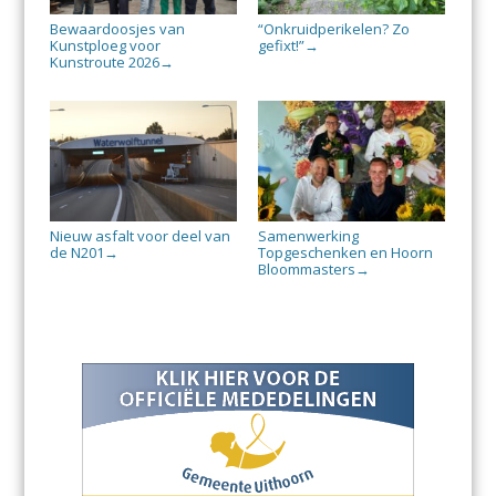
Bewaardoosjes van
“Onkruidperikelen? Zo
Kunstploeg voor
gefixt!”
→
Kunstroute 2026
→
Nieuw asfalt voor deel van
Samenwerking
de N201
Topgeschenken en Hoorn
→
Bloommasters
→