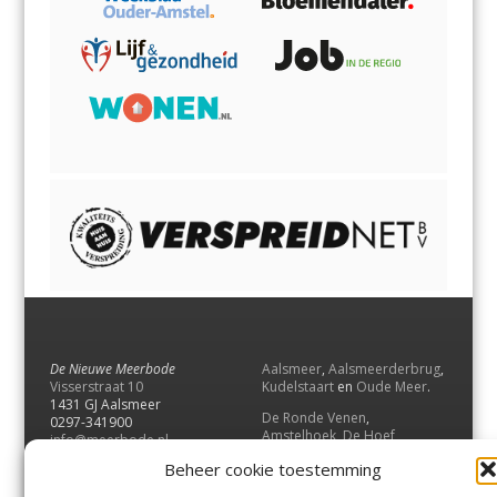
De Nieuwe Meerbode
Aalsmeer
,
Aalsmeerderbrug
,
Visserstraat 10
Kudelstaart
en
Oude Meer
.
1431 GJ Aalsmeer
De Ronde Venen
,
0297-341900
Amstelhoek
,
De Hoef
,
info@meerbode.nl
Mijdrecht
,
Wilnis
,
Vinkeveen
,
Beheer cookie toestemming
Vrouwenakker
,
Waverveen
,
Abcoude
en
Baambrugge
.