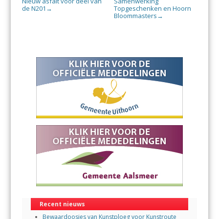
Nieuw asfalt voor deel van
Samenwerking
de N201
Topgeschenken en Hoorn
→
Bloommasters
→
Recent nieuws
Bewaardoosjes van Kunstploeg voor Kunstroute