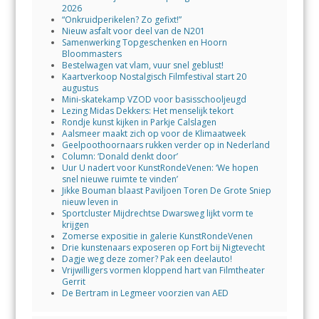
2026
“Onkruidperikelen? Zo gefixt!”
Nieuw asfalt voor deel van de N201
Samenwerking Topgeschenken en Hoorn
Bloommasters
Bestelwagen vat vlam, vuur snel geblust!
Kaartverkoop Nostalgisch Filmfestival start 20
augustus
Mini-skatekamp VZOD voor basisschooljeugd
Lezing Midas Dekkers: Het menselijk tekort
Rondje kunst kijken in Parkje Calslagen
Aalsmeer maakt zich op voor de Klimaatweek
Geelpoothoornaars rukken verder op in Nederland
Column: ‘Donald denkt door’
Uur U nadert voor KunstRondeVenen: ‘We hopen
snel nieuwe ruimte te vinden’
Jikke Bouman blaast Paviljoen Toren De Grote Sniep
nieuw leven in
Sportcluster Mijdrechtse Dwarsweg lijkt vorm te
krijgen
Zomerse expositie in galerie KunstRondeVenen
Drie kunstenaars exposeren op Fort bij Nigtevecht
Dagje weg deze zomer? Pak een deelauto!
Vrijwilligers vormen kloppend hart van Filmtheater
Gerrit
De Bertram in Legmeer voorzien van AED