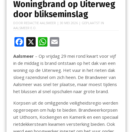
Woningbrand op Uiterweg
door blikseminslag
DOOR
REDACTIE AALSMEER
|
30 MEI 2026
| GEPLAATST IN
AALSMEER E.O.
F
X
W
E
ac
h
m
Aalsmeer
– Op vrijdag 29 mei rond kwart voor vijf
e
at
ai
in de middag is brand ontstaan op het dak van een
b
s
l
woning op de Uiterweg. Het vuur in het rieten dak
o
A
sloeg razendsnel om zich heen. De Brandweer van
Aalsmeer was snel ter plaatse, maar moest tijdens
o
p
het blussen al snel opschalen naar grote brand.
k
p
Korpsen uit de omliggende veiligheidsregio werden
opgeroepen om hulp te bieden. Brandweerkorpsen
uit Uithoorn, Kockengen en Kamerik en een speciaal
rietdekkersteam kwamen versterking bieden. Ook
werd een hoogwerker ingezet om het vuur onder