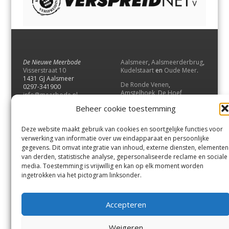
De Nieuwe Meerbode
Aalsmeer
,
Aalsmeerderbrug
,
Visserstraat 10
Kudelstaart
en
Oude Meer
.
1431 GJ Aalsmeer
De Ronde Venen
,
0297-341900
Amstelhoek
,
De Hoef
,
info@meerbode.nl
Mijdrecht
,
Wilnis
,
Vinkeveen
,
Beheer cookie toestemming
Vrouwenakker
,
Waverveen
,
Abcoude
en
Baambrugge
.
Deze website maakt gebruik van cookies en soortgelijke functies voor
Uithoorn
en
De Kwakel
.
verwerking van informatie over uw eindapparaat en persoonlijke
gegevens. Dit omvat integratie van inhoud, externe diensten, elementen
van derden, statistische analyse, gepersonaliseerde reclame en sociale
Contact
media. Toestemming is vrijwillig en kan op elk moment worden
Andere uitgaven
ingetrokken via het pictogram linksonder.
Bezorgklacht
Ophaalpunten
Vacatures
Voorwaarden
Accepteren
Privacyverklaring
Weigeren