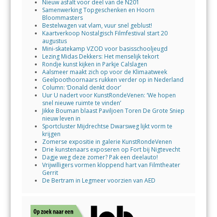
Nieuw asfalt voor deel van de N201
Samenwerking Topgeschenken en Hoorn
Bloommasters
Bestelwagen vat vlam, vuur snel geblust!
Kaartverkoop Nostalgisch Filmfestival start 20
augustus
Mini-skatekamp VZOD voor basisschooljeugd
Lezing Midas Dekkers: Het menselijk tekort
Rondje kunst kijken in Parkje Calslagen
Aalsmeer maakt zich op voor de Klimaatweek
Geelpoothoornaars rukken verder op in Nederland
Column: ‘Donald denkt door’
Uur U nadert voor KunstRondeVenen: ‘We hopen
snel nieuwe ruimte te vinden’
Jikke Bouman blaast Paviljoen Toren De Grote Sniep
nieuw leven in
Sportcluster Mijdrechtse Dwarsweg lijkt vorm te
krijgen
Zomerse expositie in galerie KunstRondeVenen
Drie kunstenaars exposeren op Fort bij Nigtevecht
Dagje weg deze zomer? Pak een deelauto!
Vrijwilligers vormen kloppend hart van Filmtheater
Gerrit
De Bertram in Legmeer voorzien van AED