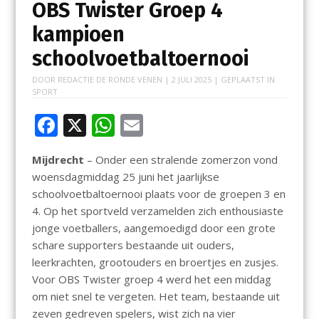
OBS Twister Groep 4
kampioen
schoolvoetbaltoernooi
DOOR
REDACTIE DE RONDE VENEN
|
2 JULI 2025
| GEPLAATST IN
SPORT
F
X
W
E
ac
h
m
Mijdrecht
– Onder een stralende zomerzon vond
e
at
ai
woensdagmiddag 25 juni het jaarlijkse
b
s
l
schoolvoetbaltoernooi plaats voor de groepen 3 en
o
A
4. Op het sportveld verzamelden zich enthousiaste
jonge voetballers, aangemoedigd door een grote
o
p
schare supporters bestaande uit ouders,
k
p
leerkrachten, grootouders en broertjes en zusjes.
Voor OBS Twister groep 4 werd het een middag
om niet snel te vergeten. Het team, bestaande uit
zeven gedreven spelers, wist zich na vier