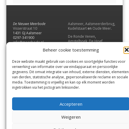
De Nieuwe Meerbode
Aalsmeer
,
Aalsmeerderbrug
,
Visserstraat 10
Kudelstaart
en
Oude Meer
.
1431 GJ Aalsmeer
De Ronde Venen
,
0297-341900
Amstelhoek
,
De Hoef
,
info@meerbode.nl
Mijdrecht
,
Wilnis
,
Vinkeveen
,
Beheer cookie toestemming
Vrouwenakker
,
Waverveen
,
Abcoude
en
Baambrugge
.
Deze website maakt gebruik van cookies en soortgelijke functies voor
Uithoorn
en
De Kwakel
.
verwerking van informatie over uw eindapparaat en persoonlijke
gegevens. Dit omvat integratie van inhoud, externe diensten, elementen
van derden, statistische analyse, gepersonaliseerde reclame en sociale
Contact
media. Toestemming is vrijwillig en kan op elk moment worden
Andere uitgaven
ingetrokken via het pictogram linksonder.
Bezorgklacht
Ophaalpunten
Vacatures
Voorwaarden
Accepteren
Privacyverklaring
Weigeren
© GOUW Uitgevers B.V.