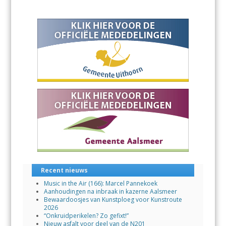
b
s
l
o
A
o
p
k
p
Recent nieuws
Music in the Air (166): Marcel Pannekoek
Aanhoudingen na inbraak in kazerne Aalsmeer
Bewaardoosjes van Kunstploeg voor Kunstroute
2026
“Onkruidperikelen? Zo gefixt!”
Nieuw asfalt voor deel van de N201