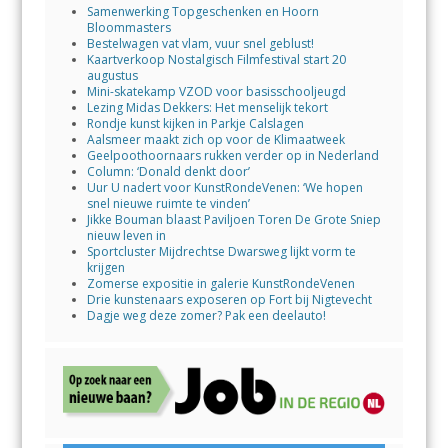
Samenwerking Topgeschenken en Hoorn
Bloommasters
Bestelwagen vat vlam, vuur snel geblust!
Kaartverkoop Nostalgisch Filmfestival start 20
augustus
Mini-skatekamp VZOD voor basisschooljeugd
Lezing Midas Dekkers: Het menselijk tekort
Rondje kunst kijken in Parkje Calslagen
Aalsmeer maakt zich op voor de Klimaatweek
Geelpoothoornaars rukken verder op in Nederland
Column: ‘Donald denkt door’
Uur U nadert voor KunstRondeVenen: ‘We hopen
snel nieuwe ruimte te vinden’
Jikke Bouman blaast Paviljoen Toren De Grote Sniep
nieuw leven in
Sportcluster Mijdrechtse Dwarsweg lijkt vorm te
krijgen
Zomerse expositie in galerie KunstRondeVenen
Drie kunstenaars exposeren op Fort bij Nigtevecht
Dagje weg deze zomer? Pak een deelauto!