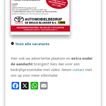
Toon alle vacatures
Hier ook uw advertentie plaatsen en
extra onder
de aandacht
brengen? Kies dan voor een
bedrijfspresentatie met video. Neem
contact
met
ons op voor meer informatie.
F
X
W
E
ac
h
m
e
at
ai