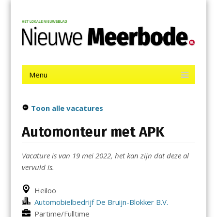
Menu
Skip
Nieuwe Meerbode
to
content
Het laatste nieuws uit Aalsmeer, De Ronde Venen, Mijdrecht,
Uithoorn en De Kwakel.
Menu
Skip
to
content
Toon alle vacatures
Automonteur met APK
Vacature is van 19 mei 2022, het kan zijn dat deze al
vervuld is.
Heiloo
Automobielbedrijf De Bruijn-Blokker B.V.
Partime/Fulltime