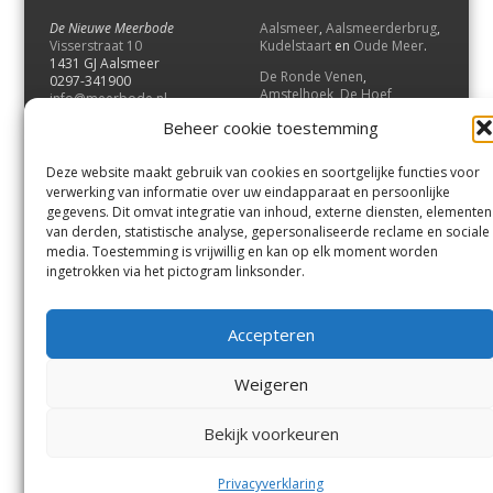
De Nieuwe Meerbode
Aalsmeer
,
Aalsmeerderbrug
,
Visserstraat 10
Kudelstaart
en
Oude Meer
.
1431 GJ Aalsmeer
De Ronde Venen
,
0297-341900
Amstelhoek
,
De Hoef
,
info@meerbode.nl
Mijdrecht
,
Wilnis
,
Vinkeveen
,
Beheer cookie toestemming
Vrouwenakker
,
Waverveen
,
Abcoude
en
Baambrugge
.
Deze website maakt gebruik van cookies en soortgelijke functies voor
Uithoorn
en
De Kwakel
.
verwerking van informatie over uw eindapparaat en persoonlijke
gegevens. Dit omvat integratie van inhoud, externe diensten, elementen
van derden, statistische analyse, gepersonaliseerde reclame en sociale
Contact
media. Toestemming is vrijwillig en kan op elk moment worden
Andere uitgaven
ingetrokken via het pictogram linksonder.
Bezorgklacht
Ophaalpunten
Vacatures
Voorwaarden
Accepteren
Privacyverklaring
Weigeren
© GOUW Uitgevers B.V.
Bekijk voorkeuren
Menu
Aalsmeer
De Ronde Venen
Uithoorn
Aalsmeer/Uithoorn
De Ronde Venen
Privacyverklaring