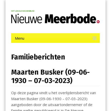
Menu
Skip
Nieuwe Meerbode
to
content
Het laatste nieuws uit Aalsmeer, De Ronde Venen, Mijdrecht,
Uithoorn en De Kwakel.
Menu
Skip
to
content
Familieberichten
Maarten Busker (09-06-
1930 – 07-03-2023)
Op deze pagina vindt u het overlijdensbericht van
Maarten Busker (09-06-1930 – 07-03-2023)
aangeboden door de uitvaartondernemer of de
familie welke gepubliceerd is in De Nieuwe