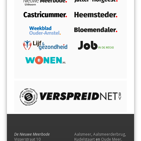
De Nieuwe Meerbode
Aalsmeer
,
Aalsmeerderbrug
,
Visserstraat 10
Kudelstaart
en
Oude Meer
.