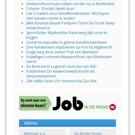
Geelpoothoornaars rukken verder op in Nederland
Column: ‘Donald denkt door’
Uur U nadert voor KunstRondeVenen: ‘We hopen
snel nieuwe ruimte te vinden’
Jikke Bouman blaast Paviljoen Toren De Grote Sniep
nieuw leven in
Sportcluster Mijdrechtse Dwarsweg lijkt vorm te
krijgen
Zomerse expositie in galerie KunstRondeVenen
Drie kunstenaars exposeren op Fort bij Nigtevecht
Dagje weg deze zomer? Pak een deelauto!
Vrijwilligers vormen kloppend hart van Filmtheater
Gerrit
De Bertram in Legmeer voorzien van AED
Polderfeest De Kwakel bewijst kracht als
dorpsevenement
29e editie Open 25+ toernooi bij Qui Vive
Edities
Aalsmeer e.o.
De Ronde Venen