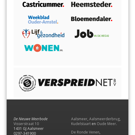
De Nieuwe Meerbode
Aalsmeer
,
Aalsmeerderbrug
,
Visserstraat 10
Kudelstaart
en
Oude Meer
.
1431 GJ Aalsmeer
De Ronde Venen
,
0297-341900