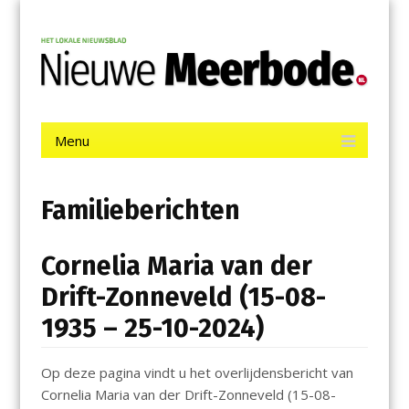
Menu
Skip
Nieuwe Meerbode
to
content
Het laatste nieuws uit Aalsmeer, De Ronde Venen, Mijdrecht,
Uithoorn en De Kwakel.
Menu
Skip
to
content
Familieberichten
Cornelia Maria van der
Drift-Zonneveld (15-08-
1935 – 25-10-2024)
Op deze pagina vindt u het overlijdensbericht van
Cornelia Maria van der Drift-Zonneveld (15-08-