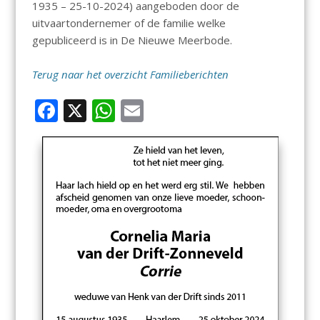
1935 – 25-10-2024) aangeboden door de
uitvaartondernemer of de familie welke
gepubliceerd is in De Nieuwe Meerbode.
Terug naar het overzicht Familieberichten
F
X
W
E
ac
h
m
e
at
ai
b
s
l
o
A
o
p
k
p