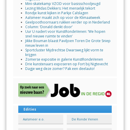
Mini-skatekamp VZOD voor basisschooljeugd
Lezing Midas Dekkers: Het menselijk tekort
Rondje kunst kijken in Parkje Calslagen
Aalsmeer maakt zich op voor de Klimaatweek
Geelpoothoornaars rukken verder op in Nederland
Column: ‘Donald denkt door’
Uur U nadert voor KunstRondeVenen: ‘We hopen
snel nieuwe ruimte te vinden’
Jikke Bouman blaast Paviljoen Toren De Grote Sniep
nieuw leven in
Sportcluster Mijdrechtse Dwarsweg lijkt vorm te
krijgen
Zomerse expositie in galerie KunstRondeVenen
Drie kunstenaars exposeren op Fort bij Nigtevecht
Dagje weg deze zomer? Pak een deelauto!
Edities
Aalsmeer e.o.
De Ronde Venen