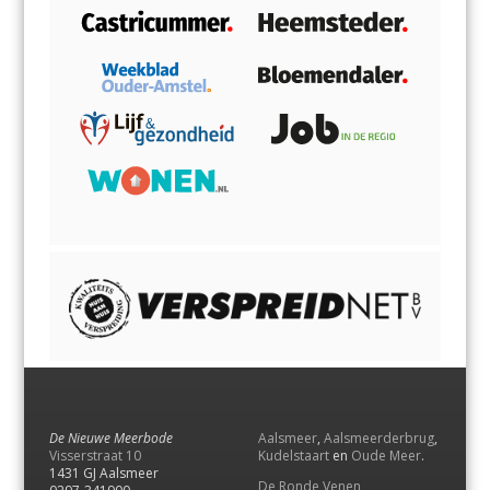
De Nieuwe Meerbode
Aalsmeer
,
Aalsmeerderbrug
,
Visserstraat 10
Kudelstaart
en
Oude Meer
.
1431 GJ Aalsmeer
De Ronde Venen
,