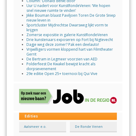
Column: ‘Donald denkt door’
Uur U nadert voor KunstRondeVenen: ‘We hopen
snel nieuwe ruimte te vinden’
Jikke Bouman blaast Paviljoen Toren De Grote Sniep
nieuw leven in
Sportcluster Mijdrechtse Dwarsweg lijkt vorm te
krijgen
Zomerse expositie in galerie KunstRondeVenen
Drie kunstenaars exposeren op Fort bij Nigtevecht
Dagje weg deze zomer? Pak een deelauto!
Vrijwilligers vormen kloppend hart van Filmtheater
Gerrit
De Bertram in Legmeer voorzien van AED
Polderfeest De Kwakel bewijst kracht als
dorpsevenement
29e editie Open 25+ toernooi bij Qui Vive
Edities
Aalsmeer e.o.
De Ronde Venen