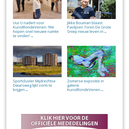
Uur U nadert voor
Jikke Bouman blaast
KunstRondeVenen: ‘We
Paviljoen Toren De Grote
hopen snel nieuwe ruimte
Sniep nieuw leven in
→
te vinden’
→
Sportcluster Mijdrechtse
Zomerse expositie in
Dwarsweg lijkt vorm te
galerie
krijgen
KunstRondeVenen
→
→