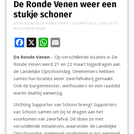
De Ronde Venen weer een
stukje schoner
DOOR
REDACTIE DE RONDE VENEN
|
26 MAART 2025
| GEPLAATST
IN
DE RONDE VENEN
F
X
W
E
ac
h
m
De Ronde Venen
– Op verschillende locaties in De
e
at
ai
Ronde Venen werd 21 en 22 maart bijgedragen aan
b
s
l
de Landelijke Opschoondag. Deelnemers hebben
o
A
samen hun locaties weer zwerfafvalvrij gemaakt.
Ook de burgemeester, wethouders en een raadslid
o
p
waren daarbij aanwezig.
k
p
Stichting Supporter van Schoon brengt Supporters
van Schoon samen om bij te dragen aan het
voorkomen van zwerfafval. Dit doen ze met
verschillende initiatieven, waaronder de Landelijke
Opschoondag. Helemaal voorkomen is nou eenmaal