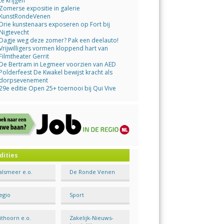
te krijgen
Zomerse expositie in galerie
KunstRondeVenen
Drie kunstenaars exposeren op Fort bij
Nigtevecht
Dagje weg deze zomer? Pak een deelauto!
Vrijwilligers vormen kloppend hart van
Filmtheater Gerrit
De Bertram in Legmeer voorzien van AED
Polderfeest De Kwakel bewijst kracht als
dorpsevenement
29e editie Open 25+ toernooi bij Qui Vive
dities
alsmeer e.o.
De Ronde Venen
egio
Sport
ithoorn e.o.
Zakelijk-Nieuws-