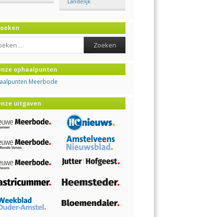
Landelijk
Zoeken
ch
nze ophaalpunten
aalpunten Meerbode
nze uitgaven