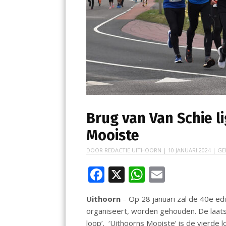
Brug van Van Schie l
Mooiste
DOOR
REDACTIE UITHOORN
|
10 JANUARI 2024
| GE
F
X
W
E
ac
h
m
Uithoorn
– Op 28 januari zal de 40e edi
e
at
ai
organiseert, worden gehouden. De laats
b
s
l
loop’. ‘Uithoorns Mooiste’ is de vierde