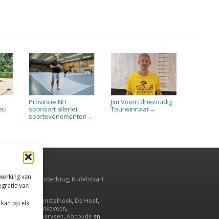
Provincie NH
Jim Voorn drievoudig
eu
sponsort allerlei
Tourwinnaar
→
sportevenementen
→
rwerking van
smeer
,
Aalsmeerderbrug
,
Kudelstaart
egratie van
Oude Meer
.
Ronde Venen
,
Amstelhoek
,
De Hoef
,
 kan op elk
drecht
,
Wilnis
,
Vinkeveen
,
uwenakker
,
Waverveen
,
Abcoude
en