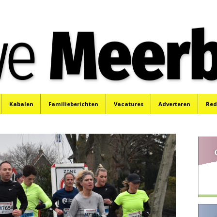
e
Mijdrecht, Uithoorn en De Kwakel.
Kabalen
Familieberichten
Vacatures
Adverteren
Red