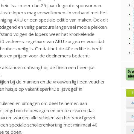
rheid is al meer dan 25 jaar de grote sponsor van
housiaste lopers mag verwelkomen. In verband met het
eniging AKU er een speciale editie van maken. Ook dit
tdagend en veilig parcours langs veel mooie plekken
afstand volgen de lopers weer het kronkelende
50 verkeers-regelaars van AKU zorgen er voor dat
uikers veilig is. Omdat het de 40e editie is heeft
ties en prijzen voor de deelnemers bedacht:
afstanden ontvangt bij de finish een heerlijke
.
ijlen bij de mannen en de vrouwen ligt een voucher
n huisje op vakantiepark ‘De IJsvogel’ in
E
imuleren en uitdagen om deel te nemen aan
A
oor jeugd om te bewegen en om te ervaren dat
R
 Daarom worden alle scholen van het voortgezet
een speciale scholierenkorting met minimaal 40
U
ee te doen.