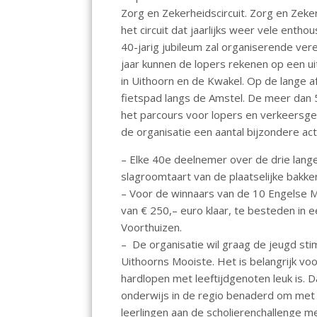
o
A
Zorg en Zekerheidscircuit. Zorg en Zeke
het circuit dat jaarlijks weer vele ent
o
p
40-jarig jubileum zal organiserende ver
k
p
jaar kunnen de lopers rekenen op een ui
in Uithoorn en de Kwakel. Op de lange 
fietspad langs de Amstel. De meer dan 
het parcours voor lopers en verkeersgebr
de organisatie een aantal bijzondere ac
– Elke 40e deelnemer over de drie lange 
slagroomtaart van de plaatselijke bakker
– Voor de winnaars van de 10 Engelse M
van € 250,– euro klaar, te besteden in ee
Voorthuizen.
– De organisatie wil graag de jeugd st
Uithoorns Mooiste. Het is belangrijk v
hardlopen met leeftijdgenoten leuk is.
onderwijs in de regio benaderd om met 
leerlingen aan de scholierenchallenge m