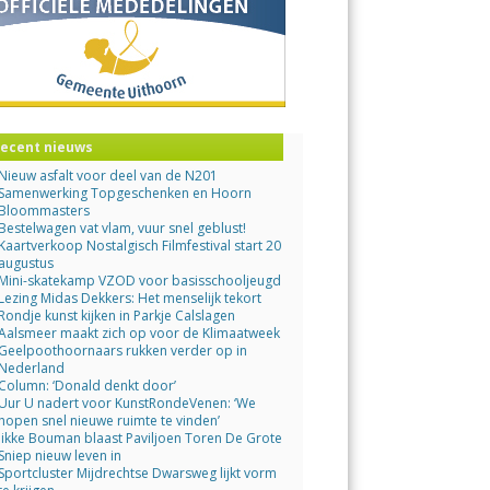
ecent nieuws
Nieuw asfalt voor deel van de N201
Samenwerking Topgeschenken en Hoorn
Bloommasters
Bestelwagen vat vlam, vuur snel geblust!
Kaartverkoop Nostalgisch Filmfestival start 20
augustus
Mini-skatekamp VZOD voor basisschooljeugd
Lezing Midas Dekkers: Het menselijk tekort
Rondje kunst kijken in Parkje Calslagen
Aalsmeer maakt zich op voor de Klimaatweek
Geelpoothoornaars rukken verder op in
Nederland
Column: ‘Donald denkt door’
Uur U nadert voor KunstRondeVenen: ‘We
hopen snel nieuwe ruimte te vinden’
Jikke Bouman blaast Paviljoen Toren De Grote
Sniep nieuw leven in
Sportcluster Mijdrechtse Dwarsweg lijkt vorm