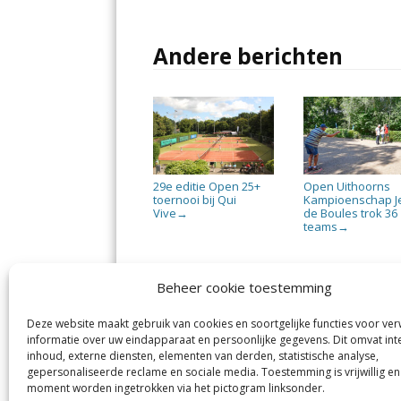
Andere berichten
29e editie Open 25+
Open Uithoorns
toernooi bij Qui
Kampioenschap J
Vive
de Boules trok 36
→
teams
→
Beheer cookie toestemming
Deze website maakt gebruik van cookies en soortgelijke functies voor ve
De Nieuwe Meerbode
Aal
informatie over uw eindapparaat en persoonlijke gegevens. Dit omvat int
Visserstraat 10
en
inhoud, externe diensten, elementen van derden, statistische analyse,
1431 GJ Aalsmeer
De 
0297-341900
gepersonaliseerde reclame en sociale media. Toestemming is vrijwillig en
Mij
info@meerbode.nl
moment worden ingetrokken via het pictogram linksonder.
Vro