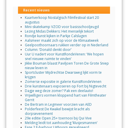
Recent nieuws
Kaartverkoop Nostalgisch Filmfestival start 20
augustus
Mini-skatekamp VZOD voor basisschooljeugd
Lezing Midas Dekkers: Het menselijk tekort
Rondje kunst kijken in Parkje Calslagen
Aalsmeer maakt zich op voor de Klimaatweek
Geelpoothoornaars rukken verder op in Nederland
Column: ‘Donald denkt door’
Uur U nadert voor KunstRondeVenen: ‘We hopen
snel nieuwe ruimte te vinden’
Jikke Bouman blaast Paviljoen Toren De Grote Sniep
nieuw leven in
Sportcluster Mijdrechtse Dwarsweg lijkt vorm te
krijgen
Zomerse expositie in galerie KunstRondeVenen
Drie kunstenaars exposeren op Fort bij Nigtevecht
Dagje weg deze zomer? Pak een deelauto!
Vrijwilligers vormen kloppend hart van Filmtheater
Gerrit
De Bertram in Legmeer voorzien van AED
Polderfeest De Kwakel bewijst kracht als
dorpsevenement
29e editie Open 25+ toernooi bij Qui Vive
Melding leidt tot aanhouding ‘klusjesmannen’
Fase 2 E-harbour Uithoorn gerealiseerd