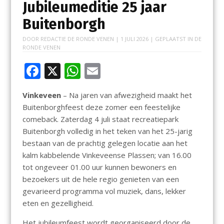
Jubileumeditie 25 jaar
Buitenborgh
DOOR
REDACTIE DE RONDE VENEN
|
1 JULI 2026
| GEPLAATST IN
DE
RONDE VENEN
F
X
W
E
ac
h
m
Vinkeveen
– Na jaren van afwezigheid maakt het
e
at
ai
Buitenborghfeest deze zomer een feestelijke
b
s
l
comeback. Zaterdag 4 juli staat recreatiepark
o
A
Buitenborgh volledig in het teken van het 25-jarig
bestaan van de prachtig gelegen locatie aan het
o
p
kalm kabbelende Vinkeveense Plassen; van 16.00
k
p
tot ongeveer 01.00 uur kunnen bewoners en
bezoekers uit de hele regio genieten van een
gevarieerd programma vol muziek, dans, lekker
eten en gezelligheid.
Het jubileumfeest wordt georganiseerd door de