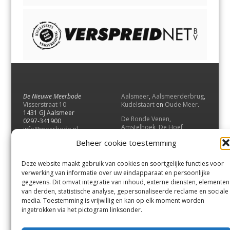
De Nieuwe Meerbode
Aalsmeer
,
Aalsmeerderbrug
,
Visserstraat 10
Kudelstaart
en
Oude Meer
.
1431 GJ Aalsmeer
De Ronde Venen
,
0297-341900
Amstelhoek
,
De Hoef
,
info@meerbode.nl
Mijdrecht
,
Wilnis
,
Vinkeveen
,
Beheer cookie toestemming
Vrouwenakker
,
Waverveen
,
Abcoude
en
Baambrugge
.
Deze website maakt gebruik van cookies en soortgelijke functies voor
Uithoorn
en
De Kwakel
.
verwerking van informatie over uw eindapparaat en persoonlijke
gegevens. Dit omvat integratie van inhoud, externe diensten, elementen
van derden, statistische analyse, gepersonaliseerde reclame en sociale
Contact
media. Toestemming is vrijwillig en kan op elk moment worden
Andere uitgaven
ingetrokken via het pictogram linksonder.
Bezorgklacht
Ophaalpunten
Vacatures