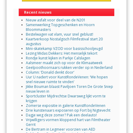
Recent nieuws
Nieuw asfalt voor deel van de N201
Samenwerking Topgeschenken en Hoorn
Bloommasters
Bestelwagen vat vlam, vuur snel geblust!
Kaartverkoop Nostalgisch Filmfestival start 20
augustus
Mini-skatekamp VZOD voor basisschooljeugd
Lezing Midas Dekkers: Het menselijk tekort
Rondje kunst kijken in Parkje Calslagen
Aalsmeer maakt zich op voor de Klimaatweek
Geelpoothoornaars rukken verder op in Nederland
Column: ‘Donald denkt door’
Uur U nadert voor KunstRondeVenen: ‘We hopen
snel nieuwe ruimte te vinden’
Jikke Bouman blaast Paviljoen Toren De Grote Sniep
nieuw leven in
Sportcluster Mijdrechtse Dwarsweg lijkt vorm te
krijgen
Zomerse expositie in galerie KunstRondeVenen
Drie kunstenaars exposeren op Fort bij Nigtevecht
Dagje weg deze zomer? Pak een deelauto!
Vrijwilligers vormen kloppend hart van Filmtheater
Gerrit
De Bertram in Legmeer voorzien van AED