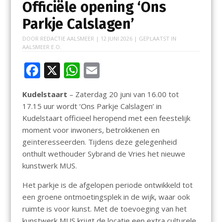
Officiële opening ‘Ons
Parkje Calslagen’
DOOR
REDACTIE AALSMEER
|
12 JUNI 2026
| GEPLAATST IN
AALSMEER E.O.
F
X
W
E
ac
h
m
Kudelstaart
– Zaterdag 20 juni van 16.00 tot
e
at
ai
17.15 uur wordt ‘Ons Parkje Calslagen’ in
b
s
l
Kudelstaart officieel heropend met een feestelijk
o
A
moment voor inwoners, betrokkenen en
geïnteresseerden. Tijdens deze gelegenheid
o
p
onthult wethouder Sybrand de Vries het nieuwe
k
p
kunstwerk MUS.
Het parkje is de afgelopen periode ontwikkeld tot
een groene ontmoetingsplek in de wijk, waar ook
ruimte is voor kunst. Met de toevoeging van het
kunstwerk MUS krijgt de locatie een extra culturele