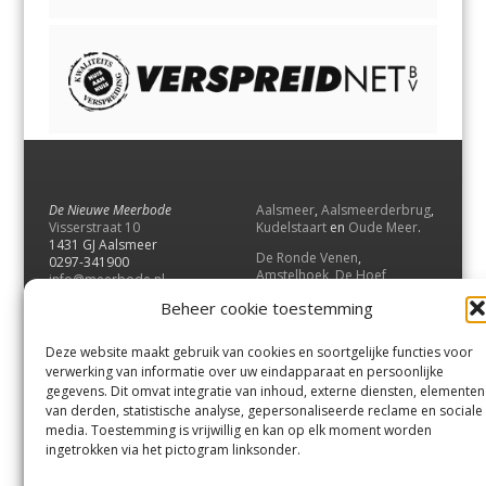
De Nieuwe Meerbode
Aalsmeer
,
Aalsmeerderbrug
,
Visserstraat 10
Kudelstaart
en
Oude Meer
.
1431 GJ Aalsmeer
De Ronde Venen
,
0297-341900
Amstelhoek
,
De Hoef
,
info@meerbode.nl
Mijdrecht
,
Wilnis
,
Vinkeveen
,
Beheer cookie toestemming
Vrouwenakker
,
Waverveen
,
Abcoude
en
Baambrugge
.
Deze website maakt gebruik van cookies en soortgelijke functies voor
Uithoorn
en
De Kwakel
.
verwerking van informatie over uw eindapparaat en persoonlijke
gegevens. Dit omvat integratie van inhoud, externe diensten, elementen
van derden, statistische analyse, gepersonaliseerde reclame en sociale
Contact
media. Toestemming is vrijwillig en kan op elk moment worden
Andere uitgaven
ingetrokken via het pictogram linksonder.
Bezorgklacht
Ophaalpunten