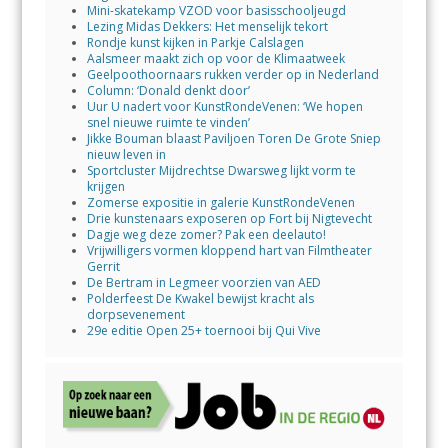
Mini-skatekamp VZOD voor basisschooljeugd
Lezing Midas Dekkers: Het menselijk tekort
Rondje kunst kijken in Parkje Calslagen
Aalsmeer maakt zich op voor de Klimaatweek
Geelpoothoornaars rukken verder op in Nederland
Column: ‘Donald denkt door’
Uur U nadert voor KunstRondeVenen: ‘We hopen
snel nieuwe ruimte te vinden’
Jikke Bouman blaast Paviljoen Toren De Grote Sniep
nieuw leven in
Sportcluster Mijdrechtse Dwarsweg lijkt vorm te
krijgen
Zomerse expositie in galerie KunstRondeVenen
Drie kunstenaars exposeren op Fort bij Nigtevecht
Dagje weg deze zomer? Pak een deelauto!
Vrijwilligers vormen kloppend hart van Filmtheater
Gerrit
De Bertram in Legmeer voorzien van AED
Polderfeest De Kwakel bewijst kracht als
dorpsevenement
29e editie Open 25+ toernooi bij Qui Vive