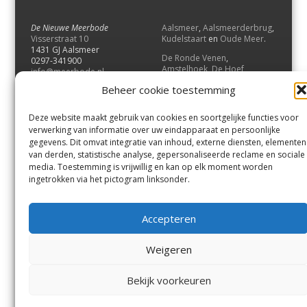
De Nieuwe Meerbode
Aalsmeer
,
Aalsmeerderbrug
,
Visserstraat 10
Kudelstaart
en
Oude Meer
.
1431 GJ Aalsmeer
De Ronde Venen
,
0297-341900
Amstelhoek
,
De Hoef
,
info@meerbode.nl
Mijdrecht
,
Wilnis
,
Vinkeveen
,
Beheer cookie toestemming
Vrouwenakker
,
Waverveen
,
Abcoude
en
Baambrugge
.
Deze website maakt gebruik van cookies en soortgelijke functies voor
Uithoorn
en
De Kwakel
.
verwerking van informatie over uw eindapparaat en persoonlijke
gegevens. Dit omvat integratie van inhoud, externe diensten, elementen
van derden, statistische analyse, gepersonaliseerde reclame en sociale
Contact
media. Toestemming is vrijwillig en kan op elk moment worden
Andere uitgaven
ingetrokken via het pictogram linksonder.
Bezorgklacht
Ophaalpunten
Vacatures
Voorwaarden
Accepteren
Privacyverklaring
Weigeren
© GOUW Uitgevers B.V.
Bekijk voorkeuren
Menu
Aalsmeer
De Ronde Venen
Uithoorn
Aalsmeer/Uithoorn
De Ronde Venen