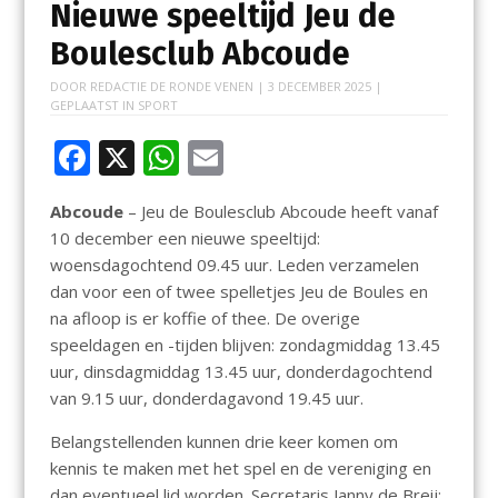
Nieuwe speeltijd Jeu de
Boulesclub Abcoude
DOOR
REDACTIE DE RONDE VENEN
|
3 DECEMBER 2025
|
GEPLAATST IN
SPORT
F
X
W
E
ac
h
m
Abcoude
– Jeu de Boulesclub Abcoude heeft vanaf
e
at
ai
10 december een nieuwe speeltijd:
b
s
l
woensdagochtend 09.45 uur. Leden verzamelen
o
A
dan voor een of twee spelletjes Jeu de Boules en
na afloop is er koffie of thee. De overige
o
p
speeldagen en -tijden blijven: zondagmiddag 13.45
k
p
uur, dinsdagmiddag 13.45 uur, donderdagochtend
van 9.15 uur, donderdagavond 19.45 uur.
Belangstellenden kunnen drie keer komen om
kennis te maken met het spel en de vereniging en
dan eventueel lid worden. Secretaris Janny de Breij: