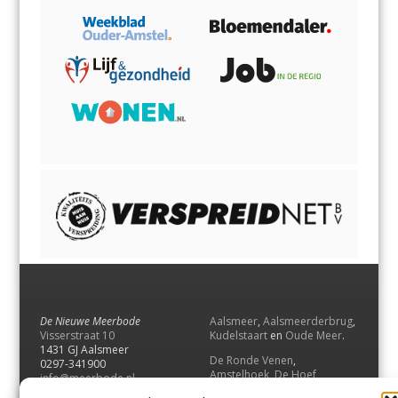
De Nieuwe Meerbode
Aalsmeer
,
Aalsmeerderbrug
,
Visserstraat 10
Kudelstaart
en
Oude Meer
.
1431 GJ Aalsmeer
De Ronde Venen
,
0297-341900
Amstelhoek
,
De Hoef
,
info@meerbode.nl
Mijdrecht
,
Wilnis
,
Vinkeveen
,