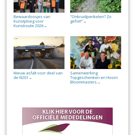
Bewaardoosjes van
“Onkruidperikelen? Zo
Kunstploeg voor
gefixt!”
→
Kunstroute 2026
→
Nieuw asfalt voor deel van
Samenwerking
de N201
Topgeschenken en Hoorn
→
Bloommasters
→