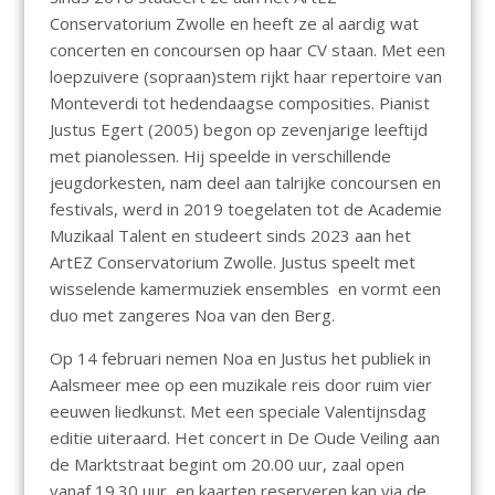
Conservatorium Zwolle en heeft ze al aardig wat
concerten en concoursen op haar CV staan. Met een
loepzuivere (sopraan)stem rijkt haar repertoire van
Monteverdi tot hedendaagse composities. Pianist
Justus Egert (2005) begon op zevenjarige leeftijd
met pianolessen. Hij speelde in verschillende
jeugdorkesten, nam deel aan talrijke concoursen en
festivals, werd in 2019 toegelaten tot de Academie
Muzikaal Talent en studeert sinds 2023 aan het
ArtEZ Conservatorium Zwolle. Justus speelt met
wisselende kamermuziek ensembles en vormt een
duo met zangeres Noa van den Berg.
Op 14 februari nemen Noa en Justus het publiek in
Aalsmeer mee op een muzikale reis door ruim vier
eeuwen liedkunst. Met een speciale Valentijnsdag
editie uiteraard. Het concert in De Oude Veiling aan
de Marktstraat begint om 20.00 uur, zaal open
vanaf 19.30 uur, en kaarten reserveren kan via de