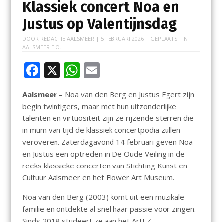
Klassiek concert Noa en
Justus op Valentijnsdag
DOOR
REDACTIE AALSMEER
|
5 FEBRUARI 2026
| GEPLAATST IN
AALSMEER E.O.
F
X
W
E
ac
h
m
Aalsmeer –
Noa van den Berg en Justus Egert zijn
e
at
ai
begin twintigers, maar met hun uitzonderlijke
b
s
l
talenten en virtuositeit zijn ze rijzende sterren die
o
A
in mum van tijd de klassiek concertpodia zullen
veroveren. Zaterdagavond 14 februari geven Noa
o
p
en Justus een optreden in De Oude Veiling in de
k
p
reeks klassieke concerten van Stichting Kunst en
Cultuur Aalsmeer en het Flower Art Museum.
Noa van den Berg (2003) komt uit een muzikale
familie en ontdekte al snel haar passie voor zingen.
Sinds 2018 studeert ze aan het ArtEZ