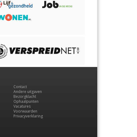
Contact
Andere uitgaven
Bezorgklacht
Ophaalpunten
Vacatures
Voorwaarden
Privacyverklaring