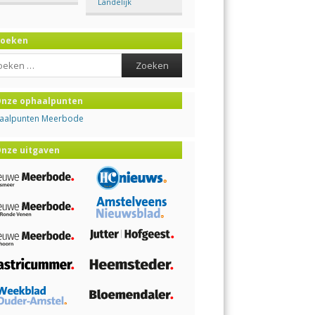
Landelijk
Zoeken
ch
nze ophaalpunten
aalpunten Meerbode
nze uitgaven