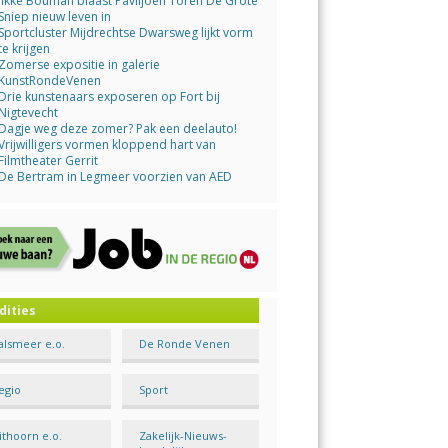
Jikke Bouman blaast Paviljoen Toren De Grote
Sniep nieuw leven in
Sportcluster Mijdrechtse Dwarsweg lijkt vorm
te krijgen
Zomerse expositie in galerie
KunstRondeVenen
Drie kunstenaars exposeren op Fort bij
Nigtevecht
Dagje weg deze zomer? Pak een deelauto!
Vrijwilligers vormen kloppend hart van
Filmtheater Gerrit
De Bertram in Legmeer voorzien van AED
dities
alsmeer e.o.
De Ronde Venen
egio
Sport
ithoorn e.o.
Zakelijk-Nieuws-