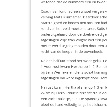
wetende dat de nummers een en twee t
o
p
k
p
Coach Ivan lont had een wissel vergele
verving Mats Klinkhamer. Daardoor scho
startte goed en binnen tien minuten ha
rood van het veld moeten sturen. Spits
onderuitgehaald door de doelverdediger,
afgeslagen vrije trap volgde wel een pe
meter werd tegengehouden door een ui
recht van de keeper in de bovenhoek.
Na een half uur stond het weer gelijk. 
1 Voor rust kwam Hertha op 1-2. Een d
bij Sem Werneke en diens schot kon n
afgeslagen bal werd ingekopt door Hero 
Na rust kwam Hertha al snel op 1-3 en l
kwam bij Hero Schulein terecht die in e
een zacht balletje, 1-3. De spanning kw
bleef de hand volledig langs het lichaam