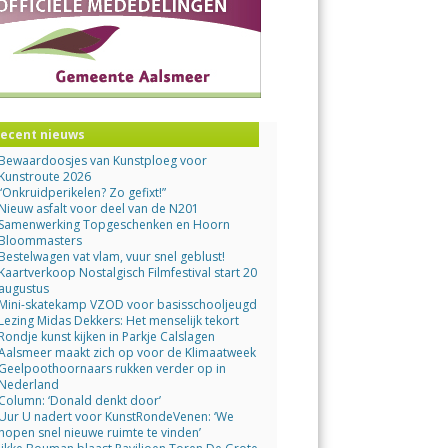
ecent nieuws
Bewaardoosjes van Kunstploeg voor
Kunstroute 2026
“Onkruidperikelen? Zo gefixt!”
Nieuw asfalt voor deel van de N201
Samenwerking Topgeschenken en Hoorn
Bloommasters
Bestelwagen vat vlam, vuur snel geblust!
Kaartverkoop Nostalgisch Filmfestival start 20
augustus
Mini-skatekamp VZOD voor basisschooljeugd
Lezing Midas Dekkers: Het menselijk tekort
Rondje kunst kijken in Parkje Calslagen
Aalsmeer maakt zich op voor de Klimaatweek
Geelpoothoornaars rukken verder op in
Nederland
Column: ‘Donald denkt door’
Uur U nadert voor KunstRondeVenen: ‘We
hopen snel nieuwe ruimte te vinden’