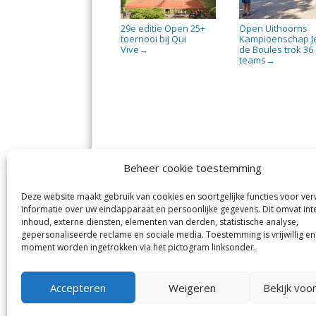
29e editie Open 25+
Open Uithoorns
toernooi bij Qui
Kampioenschap J
Vive
de Boules trok 36
→
teams
→
Beheer cookie toestemming
Deze website maakt gebruik van cookies en soortgelijke functies voor ve
De Nieuwe Meerbode
Aal
informatie over uw eindapparaat en persoonlijke gegevens. Dit omvat int
Visserstraat 10
en
inhoud, externe diensten, elementen van derden, statistische analyse,
1431 GJ Aalsmeer
De 
0297-341900
gepersonaliseerde reclame en sociale media. Toestemming is vrijwillig en
Mij
info@meerbode.nl
moment worden ingetrokken via het pictogram linksonder.
Vro
Ba
Uit
Accepteren
Weigeren
Bekijk voo