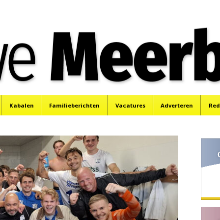
e
Mijdrecht, Uithoorn en De Kwakel.
Kabalen
Familieberichten
Vacatures
Adverteren
Red