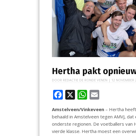
Hertha pakt opnieuw
DOOR
REDACTIE DE RONDE VENEN
|
12 NOVEMBER 
F
X
W
E
ac
h
m
Amstelveen/Vinkeveen
– Hertha heef
e
at
ai
behaald in Amstelveen tegen AMVJ, dat e
b
s
l
onderste regionen. De voetballers van 
o
A
vierde klasse. Hertha moest een overwi