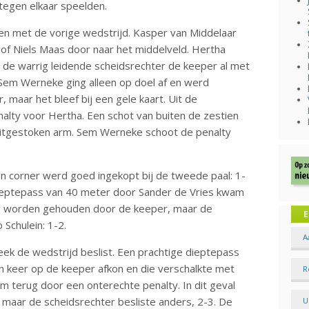
egen elkaar speelden.
ken met de vorige wedstrijd. Kasper van Middelaar
of Niels Maas door naar het middelveld. Hertha
d de warrig leidende scheidsrechter de keeper al met
 Sem Werneke ging alleen op doel af en werd
 maar het bleef bij een gele kaart. Uit de
nalty voor Hertha. Een schot van buiten de zestien
tgestoken arm. Sem Werneke schoot de penalty
Een corner werd goed ingekopt bij de tweede paal: 1-
ieptepass van 40 meter door Sander de Vries kwam
og worden gehouden door de keeper, maar de
E
Schulein: 1-2.
A
eek de wedstrijd beslist. Een prachtige dieptepass
en keer op de keeper afkon en die verschalkte met
R
am terug door een onterechte penalty. In dit geval
, maar de scheidsrechter besliste anders, 2-3. De
U