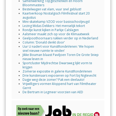
Samenwerking Topgeschenken en Hoorn
Bloommasters
Bestelwagen vat vlam, vuur snel geblust!
Kaartverkoop Nostalgisch Filmfestival start 20
augustus
Mini-skatekamp VZOD voor basisschooljeugd
Lezing Midas Dekkers: Het menselijk tekort
Rondje kunst kijken in Parkje Calslagen
Aalsmeer maakt zich op voor de Klimaatweek
Geelpoothoornaars rukken verder op in Nederland
Column: ‘Donald denkt door’
Uur U nadert voor KunstRondeVenen: ‘We hopen
snel nieuwe ruimte te vinden’
Jikke Bouman blaast Paviljoen Toren De Grote Sniep
nieuw leven in
Sportcluster Mijdrechtse Dwarsweg lijkt vorm te
krijgen
Zomerse expositie in galerie KunstRondeVenen
Drie kunstenaars exposeren op Fort bij Nigtevecht
Dagje weg deze zomer? Pak een deelauto!
Vrijwilligers vormen kloppend hart van Filmtheater
Gerrit
De Bertram in Legmeer voorzien van AED