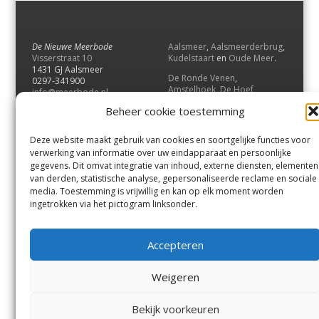
De Nieuwe Meerbode
Aalsmeer
,
Aalsmeerderbrug
,
Visserstraat 10
Kudelstaart
en
Oude Meer
.
1431 GJ Aalsmeer
De Ronde Venen
,
0297-341900
Amstelhoek
,
De Hoef
,
info@meerbode.nl
Mijdrecht
,
Wilnis
,
Vinkeveen
,
Beheer cookie toestemming
Vrouwenakker
,
Waverveen
,
Abcoude
en
Baambrugge
.
Deze website maakt gebruik van cookies en soortgelijke functies voor
Uithoorn
en
De Kwakel
.
verwerking van informatie over uw eindapparaat en persoonlijke
gegevens. Dit omvat integratie van inhoud, externe diensten, elementen
van derden, statistische analyse, gepersonaliseerde reclame en sociale
Contact
media. Toestemming is vrijwillig en kan op elk moment worden
Andere uitgaven
ingetrokken via het pictogram linksonder.
Bezorgklacht
Ophaalpunten
Vacatures
Voorwaarden
Accepteren
Privacyverklaring
Weigeren
© GOUW Uitgevers B.V.
Bekijk voorkeuren
Menu
Aalsmeer
De Ronde Venen
Uithoorn