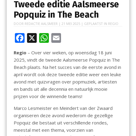
Tweede editie Aalsmeerse
Popquiz in The Beach
DOOR
REDACTIE AALSMEER
|
21 MEI 2025
| GEPLAATST IN
REGIO
F
X
W
E
ac
h
m
Regio
– Over vier weken, op woensdag 18 juni
e
at
ai
2025, vindt de tweede Aalsmeerse Popquiz in The
b
s
l
Beach plaats. Na het succes van de eerste avond in
o
A
april wordt ook deze tweede editie weer een leuke
avond met quizvragen over popmuziek, artiesten
o
p
en bands uit alle decennia en natuurlijk mooie
k
p
prijzen voor de winnende teams!
Marco Lesmeister en Meindert van der Zwaard
organiseren deze avond wederom de gezellige
Popquiz die bestaat uit verschillende rondes,
meestal met een thema, voorzien van