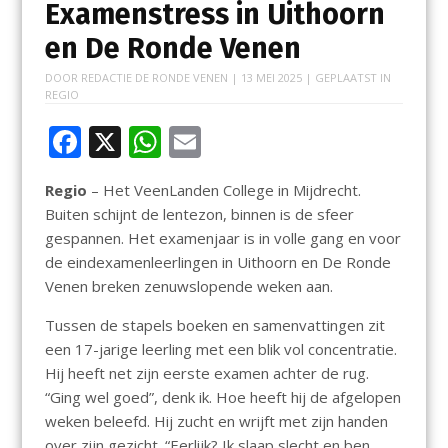
Examenstress in Uithoorn
en De Ronde Venen
DOOR
REDACTIE DE RONDE VENEN
|
13 MEI 2025
| GEPLAATST IN
REGIO
F
X
W
E
ac
h
m
Regio
– Het VeenLanden College in Mijdrecht.
e
at
ai
Buiten schijnt de lentezon, binnen is de sfeer
b
s
l
gespannen. Het examenjaar is in volle gang en voor
o
A
de eindexamenleerlingen in Uithoorn en De Ronde
Venen breken zenuwslopende weken aan.
o
p
k
p
Tussen de stapels boeken en samenvattingen zit
een 17-jarige leerling met een blik vol concentratie.
Hij heeft net zijn eerste examen achter de rug.
“Ging wel goed”, denk ik. Hoe heeft hij de afgelopen
weken beleefd. Hij zucht en wrijft met zijn handen
over zijn gezicht. “Eerlijk? Ik slaap slecht en ben