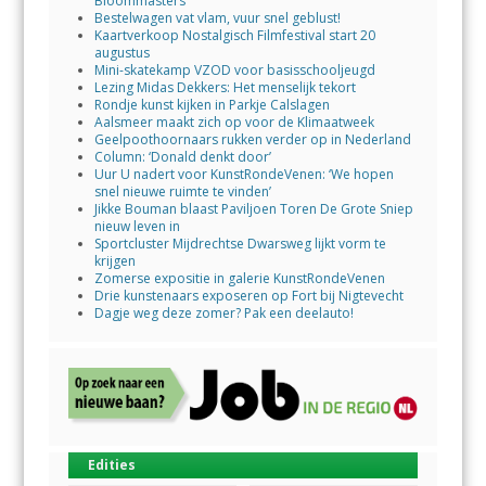
Bloommasters
Bestelwagen vat vlam, vuur snel geblust!
Kaartverkoop Nostalgisch Filmfestival start 20
augustus
Mini-skatekamp VZOD voor basisschooljeugd
Lezing Midas Dekkers: Het menselijk tekort
Rondje kunst kijken in Parkje Calslagen
Aalsmeer maakt zich op voor de Klimaatweek
Geelpoothoornaars rukken verder op in Nederland
Column: ‘Donald denkt door’
Uur U nadert voor KunstRondeVenen: ‘We hopen
snel nieuwe ruimte te vinden’
Jikke Bouman blaast Paviljoen Toren De Grote Sniep
nieuw leven in
Sportcluster Mijdrechtse Dwarsweg lijkt vorm te
krijgen
Zomerse expositie in galerie KunstRondeVenen
Drie kunstenaars exposeren op Fort bij Nigtevecht
Dagje weg deze zomer? Pak een deelauto!
Edities