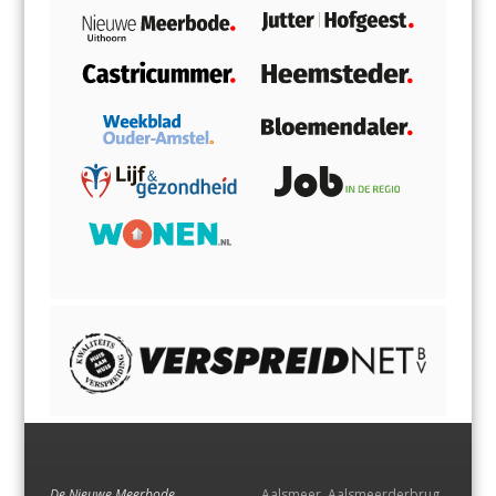
De Nieuwe Meerbode
Aalsmeer
,
Aalsmeerderbrug
,