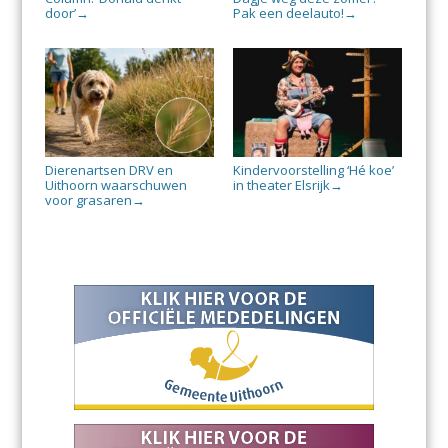
door’
Pak een deelauto!
→
→
Dierenartsen DRV en
Kindervoorstelling ‘Hé koe’
Uithoorn waarschuwen
in theater Elsrijk
→
voor grasaren
→