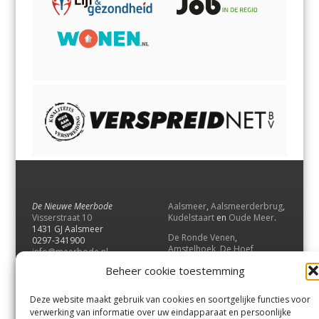
De Nieuwe Meerbode
Aalsmeer
,
Aalsmeerderbrug
,
Visserstraat 10
Kudelstaart
en
Oude Meer
.
1431 GJ Aalsmeer
De Ronde Venen
,
0297-341900
Amstelhoek
,
De Hoef
,
info@meerbode.nl
Mijdrecht
,
Wilnis
,
Vinkeveen
,
Beheer cookie toestemming
Vrouwenakker
,
Waverveen
,
Abcoude
en
Baambrugge
.
Deze website maakt gebruik van cookies en soortgelijke functies voor
Uithoorn
en
De Kwakel
.
verwerking van informatie over uw eindapparaat en persoonlijke