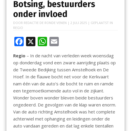
Botsing, bestuurders
onder invloed
DOOR
REDACTIE DE RONDE VENEN
|
2 JULI 2025
| GEPLAATST IN
REGIO
F
X
W
E
ac
h
m
Regio
– In de nacht van verleden week woensdag
e
at
ai
op donderdag vond een zware aanrijding plaats op
b
s
l
de Tweede Bedijking tussen Amstelhoek en De
o
A
Hoef. In de flauwe bocht net voor de Kerkvaart
nam één van de auto’s de bocht te ruim en ramde
o
p
een tegemoetkomende auto vol in de zijkant.
k
p
Wonder boven wonder bleven beide bestuurders
ongedeerd. De gevolgen van de klap waren enorm.
Van de auto richting Amstelhoek was het complete
achterwiel met ophanging en leidingen onder de
auto vandaan gereden en dat lag enkele tientallen