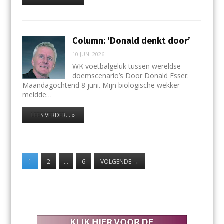
Column: ‘Donald denkt door’
10 JUNI 2026
WK voetbalgeluk tussen wereldse
doemscenario’s Door Donald Esser.
Maandagochtend 8 juni. Mijn biologische wekker
meldde…
LEES VERDER... »
1
2
…
6
VOLGENDE
→