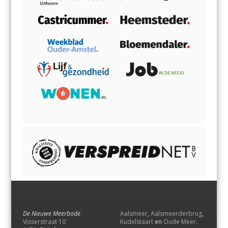
De Nieuwe Meerbode
Aalsmeer
,
Aalsmeerderbrug
,
Visserstraat 10
Kudelstaart
en
Oude Meer
.