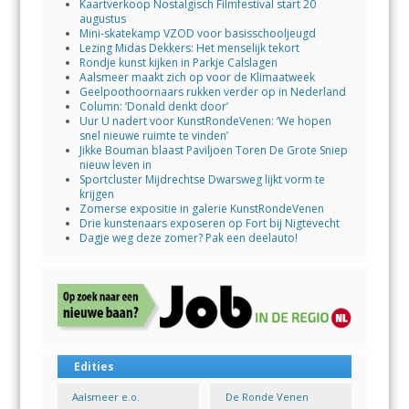
Kaartverkoop Nostalgisch Filmfestival start 20
augustus
Mini-skatekamp VZOD voor basisschooljeugd
Lezing Midas Dekkers: Het menselijk tekort
Rondje kunst kijken in Parkje Calslagen
Aalsmeer maakt zich op voor de Klimaatweek
Geelpoothoornaars rukken verder op in Nederland
Column: ‘Donald denkt door’
Uur U nadert voor KunstRondeVenen: ‘We hopen
snel nieuwe ruimte te vinden’
Jikke Bouman blaast Paviljoen Toren De Grote Sniep
nieuw leven in
Sportcluster Mijdrechtse Dwarsweg lijkt vorm te
krijgen
Zomerse expositie in galerie KunstRondeVenen
Drie kunstenaars exposeren op Fort bij Nigtevecht
Dagje weg deze zomer? Pak een deelauto!
Edities
Aalsmeer e.o.
De Ronde Venen