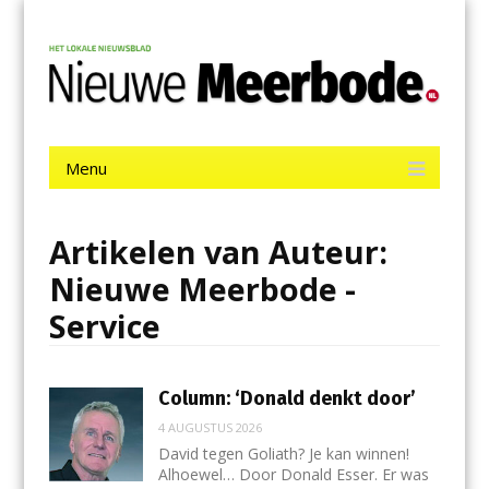
Menu
Skip
Nieuwe Meerbode
to
content
Het laatste nieuws uit Aalsmeer, De Ronde Venen, Mijdrecht,
Uithoorn en De Kwakel.
Menu
Skip
to
content
Artikelen van Auteur:
Nieuwe Meerbode -
Service
Column: ‘Donald denkt door’
4 AUGUSTUS 2026
David tegen Goliath? Je kan winnen!
Alhoewel… Door Donald Esser. Er was