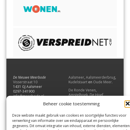
De Nieuwe Meerbode
Aalsmeer
,
Aalsmeerderbrug
,
Visserstraat 10
Kudelstaart
en
Oude Meer
.
1431 GJ Aalsmeer
De Ronde Venen
,
0297-341900
Amstelhoek
,
De Hoef
,
info@meerbode.nl
Mijdrecht
,
Wilnis
,
Vinkeveen
,
Beheer cookie toestemming
Vrouwenakker
,
Waverveen
,
Abcoude
en
Baambrugge
.
Deze website maakt gebruik van cookies en soortgelijke functies voor
Uithoorn
en
De Kwakel
.
verwerking van informatie over uw eindapparaat en persoonlijke
gegevens. Dit omvat integratie van inhoud, externe diensten, elementen