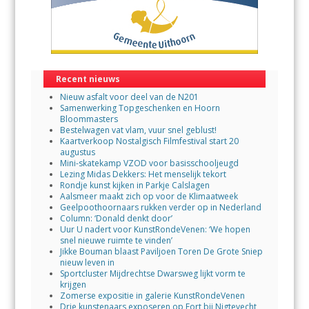
Recent nieuws
Nieuw asfalt voor deel van de N201
Samenwerking Topgeschenken en Hoorn
Bloommasters
Bestelwagen vat vlam, vuur snel geblust!
Kaartverkoop Nostalgisch Filmfestival start 20
augustus
Mini-skatekamp VZOD voor basisschooljeugd
Lezing Midas Dekkers: Het menselijk tekort
Rondje kunst kijken in Parkje Calslagen
Aalsmeer maakt zich op voor de Klimaatweek
Geelpoothoornaars rukken verder op in Nederland
Column: ‘Donald denkt door’
Uur U nadert voor KunstRondeVenen: ‘We hopen
snel nieuwe ruimte te vinden’
Jikke Bouman blaast Paviljoen Toren De Grote Sniep
nieuw leven in
Sportcluster Mijdrechtse Dwarsweg lijkt vorm te
krijgen
Zomerse expositie in galerie KunstRondeVenen
Drie kunstenaars exposeren op Fort bij Nigtevecht