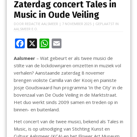
Zaterdag concert Tales in
Music in Oude Veiling
DOOR
REDACTIE AALSMEER
|
7 NOVEMBER 2025
| GEPLAATST IN
AALSMEER E.O.
F
X
W
E
ac
h
m
Aalsmeer
– Wat gebeurt er als twee musici de
e
at
ai
stilte van de lockdownjaren omzetten in muziek vol
b
s
l
verhalen? Aanstaande zaterdag 8 novemer
o
A
brengen violiste Camilla van der Kooij en pianiste
Josje Goudswaard hun programma ‘In the City’ in de
o
p
bovenzaal van De Oude Veiling in de Marktstraat.
k
p
Het duo werkt sinds 2009 samen en treden op in
binnen- en buitenland.
Het concert van de twee musici, bekend als Tales in
Music, is op uitnodiging van Stichting Kunst en
Cultuur Aalsmeer (KCA) en het Flower Art Museum